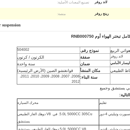
تصنيع المعدات الأصلية:
لاند روفر
منصة:
رينج روفر
r suspension
504002
وائي الربيع
نموذج رقم.
لاند روفر
صفقة
الكرتون / كرتون
ليسار الأمامي
ضمان
سنة واحدة
اط الطبيعي
مكان المنشأ
قوانغتشو الصين (الأرض الرئيسية)
2006، 2007، 2008، 2009، 2010، 2011،
سنة البناء:
2012
تالية:
تقليم
محرك السيارة
رت وتيليتي 4-دور
5.0L 5000CC 305Cu.
في.
V8 دوهك الغاز الطبيعي
يستنشق
رت وتيليتي 4-دور
5.0L 5000CC V8 دوهك الغاز الطبيعي يستنشق