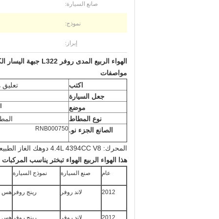
صانع السيارة:
نموذج:
إبراز:
الهواء الربيع المدى روفر L322 جبهة اليسار الكامل تبختر الهواء أوم RNB000750
مواصفات
اكتب
تعليق ه
جعل السيارة
ا
موضع
نوع المطاط
المط
RNB000750
الصانع الجزء نو.
المحرك: 4.4L 4394CC V8 دوهك الغاز الطبيعي يستنشق وجميع
هذا الهواء الربيع
الهواء تبختر
يناسب المركبات ال
عام
صنع السيارة
نموذج السيارة
2012
لاند روفر
رينج روفر
هس سبو
2012
لاند روفر
رينج روفر
هس سبو