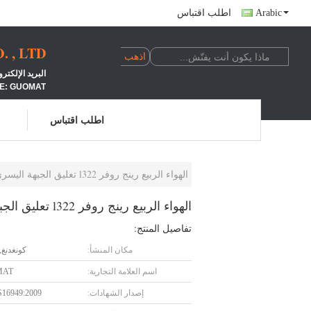
Arabic
اطلب اقتباس
 , LTD
البريد الإلكتروني: LINDA@662N.COM الجوال: +24100039
E: GUOMAT
اطلب اقتباس
الهواء الربيع رينج روفر l322 تعليق الجبهة اليسرى كاملة الهواء تبختر OEM RNB000750
الهواء الربيع رينج روفر l322 تعليق الجبهة اليسرى كاملة الهواء تبختر OEM RNB000750
تفاصيل المنتج:
مكان المنشأ:
كونغدنغ,
اسم العلامة التجارية:
MAT
إصدار الشهادات:
S16949:2009