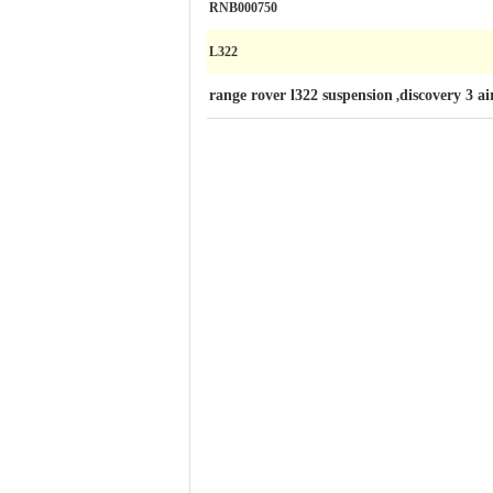
RNB000750
L322
range rover l322 suspension
discovery 3 ai
,