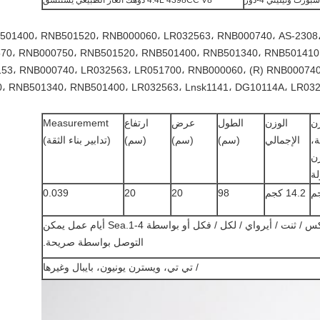
رت وتيليتي 4-دور
4.4L 4398CC V8 دوهك الغاز الطبيعي يستنشق
501400، RNB501520، RNB000060، LR032563، RNB000740، AS-2308
70، RNB000750، RNB501520، RNB501400، RNB501340، RNB501410،
53، RNB000740، LR032563، LR051700، RNB000060، (R) RNB00074
 RNB501340، RNB501400، LR032563، Lnsk1141، DG10114A، LR032
ن
الوزن
الطول
عرض
ارتفاع
Measurememt
ة،
الإجمالي
(سم)
(سم)
(سم)
(تدابير بناء الثقة)
ن
لة
14.2 كجم
98
20
20
0.039
بواسطة دل / أوبس / فيديكس / ثنت / أيرواي / لكل / فكل أو بواسطة Sea.1-4 أيام عمل يمكن
التوصل بواسطة صريحة.
/ تي تي، ويسترن يونيون، بايبال وغيرها