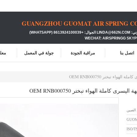
GUANGZHOU GUOMAT AIR SPRING CO.
86139 (WHATSAPP)
WECHAT: AIRSPRINGG SKYP
اتصل بنا
مراقبة الجودة
جولة في المعمل
معلو
 الصين
GUO
ISO/T