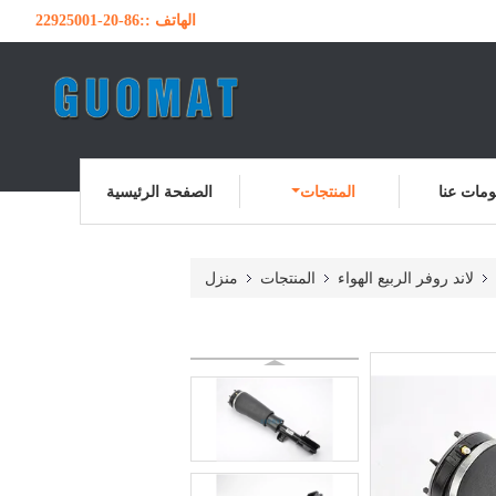
الهاتف ::
86-20-22925001
مات عنا
المنتجات
الصفحة الرئيسية
لاند روفر الربيع الهواء
المنتجات
منزل