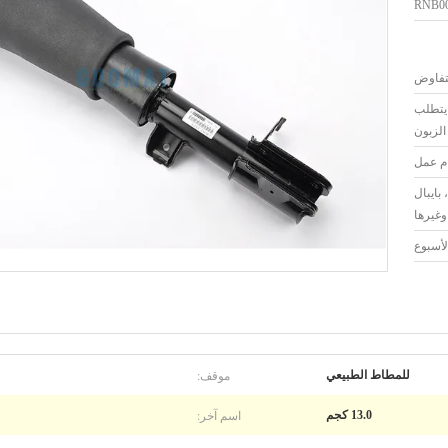
RNB00
لتفاوض
 يتطلب
الزبون
بايبال
وغيرها
موقف:
للمطاط الطبيعي
اسم آخر:
13.0 كجم