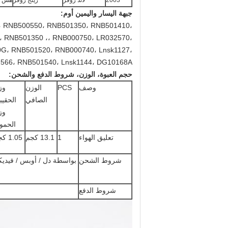
2003
لاند روفر
رينج روفر
هس سبو
جبهة اليسار واليمين أوم:
، RNB500550، RNB501350، RNB501410،
 RNB501350 ،، RNB000750، LR032570،
0G، RNB501520، RNB000740، Lnsk1127،
566، RNB501540، Lnsk1144، DG10168A
حجم العبوة، الوزن، شروط الدفع والشحن:
وصف
PCS
الوزن
وز
الصافي
الحقيب
وز
الحمو
تعليق الهواء
1
13.1 كجم
1.05 كجم
شروط الشحن
شروط الدفع