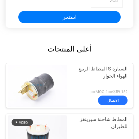
استمر
أعلى المنتجات
السيارة S المطاط الربيع
الهواء الخوار
$59-159/pc MOQ:1pc
الاتصال
المطاط شاحنة سبرينغز
للطيران