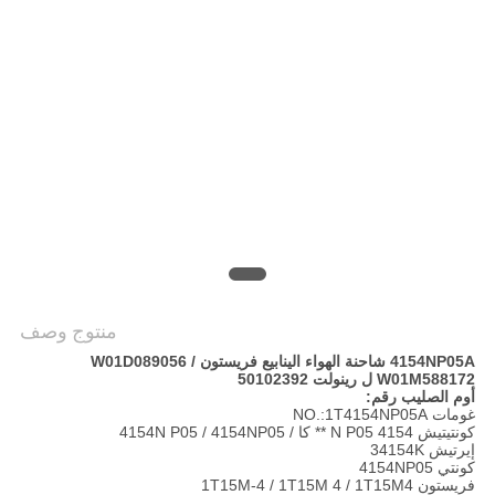
POLICY
منتوج وصف
4154NP05A شاحنة الهواء الينابيع فريستون W01D089056 /
W01M588172 ل رينولت 50102392
أوم الصليب رقم:
غومات NO.:1T4154NP05A
كونتيتيش 4154 N P05 ** كا / 4154N P05 / 4154NP05
إيرتيش 34154K
كونتي 4154NP05
فريستون 1T15M-4 / 1T15M 4 / 1T15M4