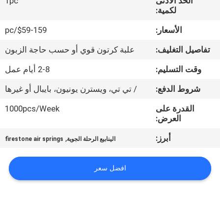
الحد الأدنى
1pc
لكمية:
مراقبة
الأسعار:
$59-159/pc
الجودة
تفاصيل التغليف:
علبة كرتون قوي أو حسب حاجة الزبون
اتصل
وقت التسليم:
2-8 أيام عمل
بنا
شروط الدفع:
/ تي تي، ويسترن يونيون، بايبال أو غيرها
القدرة على
1000pcs/Week
اطلب
العرض:
اقتباس
أبرز:
,
الينابيع الرحلة الجوية
firestone air springs
خريطة
افضل سعر
الموقع
PRIVACY