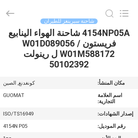
GUOMAT
AIR
SPRING
CO.
,
شاحنة سبرينغز للطيران
LTD.
All
Rights
4154NP05A شاحنة الهواء الينابيع
الصفحة
Reserved.
فريستون W01D089056 /
الرئيسية
W01M588172 ل رينولت
منتجات
50102392
معلومات
مكان المنشأ:
كونغدنغ, الصين
عنا
اسم العلامة
GUOMAT
التجارية:
جولة
إصدار الشهادات:
ISO/TS16949
في
رقم الموديل:
4154N P05
المعمل