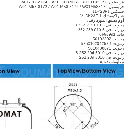
فريستون W01-D08-9056 / W01 D08 9056 / W01D089056
فريستون W01-M58-8172 / W01 M58 8172 / W01M588172
فينيكس 1DK23F1
فيبراكوستيك V1DK23F-1
أوم تعليق المورد رقم:
رينولت في 5 010 294 252 B
رينولت في 5 010 239 252
داف 0656991
رينولت 50102392
رينولت 525010294252B
رينولت 5010488071
رينولت في 5010 294 252 B
رينولت في 5010 239 252
معلومات تقنية