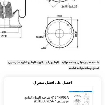
شاحنة تعليق هوائي وسادة هوائية
الينابيع ركوب الهواء,الينابيع النارية فايرستون
تعليق وسادة هوائية شاحنة
احصل على افضل سعر ل
4154NP05A شاحنة الهواء الينابيع
فريستون W01D089056 /
W01M588172 ل رينولت 50102392