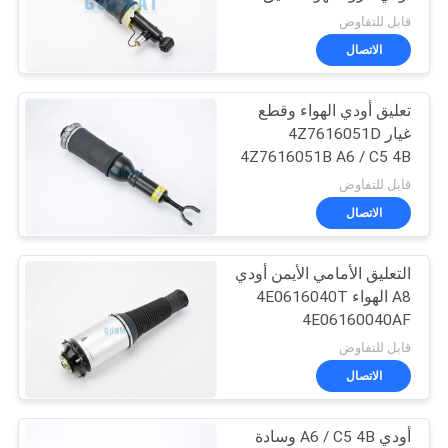
التعليق
POLICY
قابل للتفاوض
الاتصال
126
تعليق أودي الهواء وقطع
تعليق مرسيدس الهواء
غيار 4Z7616051D
4Z7616051B A6 / C5 4B
ذلك Allroad كواترو الجبهة
قابل للتفاوض
الاتصال
التعليق الأمامي الأيمن أودي
74
A8 الهواء 4E0616040T
تعليق أجزاء BMW
4E06160040AF
4E06160040AH
قابل للتفاوض
الهواء
الاتصال
أودي A6 / C5 4B وسادة