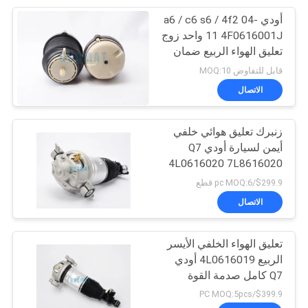
أودي a6 / c6 s6 / 4f2 04-
66
11 4F0616001J واحد زوج
تعليق الهواء الربيع ضمان
وسادة هوائية لينكولن
سنة واحدة
قابل للتفاوض MOQ:10
الاتصال
زنبرك تعليق هوائي خلفي
أيمن لسيارة أودي Q7
4L0616020 7L8616020
39
قطع غيار بديلة
$299.9/pc MOQ:6 قطع
فولكس فاجن الهواء
الاتصال
الصدمات
تعليق الهواء الخلفي الأيسر
الربيع 4L0616019 أودي
Q7 كامل صدمة القوة
7L8616019C
$399.9/PC MOQ:5pcs