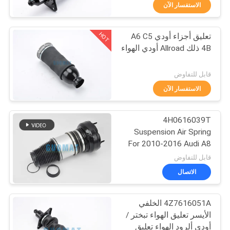
الاستفسار الآن
مراقبة
HOT
تعليق أجزاء أودي A6 C5
الجودة
288
4B ذلك Allroad أودي الهواء
الربيع الهواء جوديير
اتصل
قابل للتفاوض
بنا
الاستفسار الآن
4H0616039T
اطلب
Suspension Air Spring
اقتباس
For 2010-2016 Audi A8
177
D4
قابل للتفاوض
خريطة
الاتصال
ضاغط الهواء تعليق
الموقع
4Z7616051A الخلفي
الأيسر تعليق الهواء تبختر /
PRIVACY
أودي ألرود الهواء تعليق