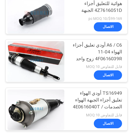
هوائية للتعليق أجزاء
4Z7616051D الجبهة
94
4Z7616051B اليسار أو
$99-169/pc MOQ:10
اليمين
تعليق أجزاء أودي
الاتصال
الهواء
A6 / C6 أودي تعليق أجزاء
الهواء 04-11
4F0616039R زوج واحد
تعليق الهواء الربيع
قابل للتفاوض MOQ:10
GUOMAT NO 501004
الاتصال
76
TS16949 أودي الهواء
لاند روفر الربيع الهواء
تعليق أجزاء الجبهة الهواء
الصدمات 4E0616040T /
4E0616040AF
قابل للتفاوض MOQ:10
الاتصال