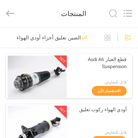
GUOMAT
AIR
SPRING
المنتجات
CO.
,
LTD.
All
Rights
الصفحة
635
Reserved.
الصين تعليق أجزاء أودي الهواء
الرئيسية
تعليق الربيع الهواء
HOT
قطع الغيار Audi A6
منتجات
Suspension
معلومات
قابل للتفاوض
عنا
الاستفسار الآن
1487
HOT
أودي الهواء ركوب تعليق
جولة
الربيع الهواء الصناعية
في
المعمل
قابل للتفاوض