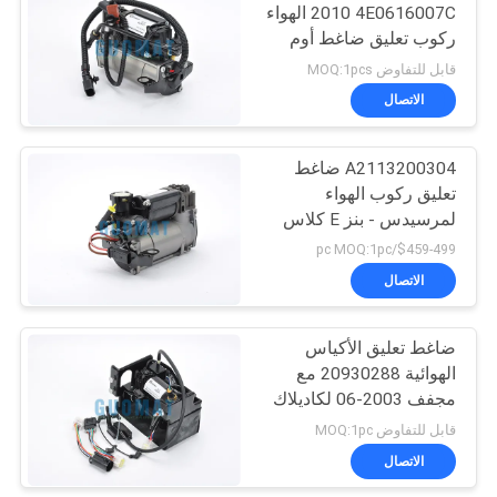
2010 4E0616007C الهواء
ركوب تعليق ضاغط أوم
4E0616007C
قابل للتفاوض MOQ:1pcs
الاتصال
A2113200304 ضاغط
تعليق ركوب الهواء
لمرسيدس - بنز E كلاس
W211 / S211 E430 E500
$459-499/pc MOQ:1pc
الاتصال
ضاغط تعليق الأكياس
الهوائية 20930288 مع
مجفف 2003-06 لكاديلاك
إسكاليد ESV
قابل للتفاوض MOQ:1pc
الاتصال