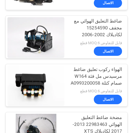
الاتصال
مراقبة
ضاغط التعليق الهوائي مع
الجودة
مجفف 15254590
لكاديلاك 2002-2006
اتصل
إسكاليد
قابل للتفاوض MOQ:6 قطع
بنا
الاتصال
الهواء ركوب تعليق ضاغط
اطلب
مرسيدس مل فئة W164
اقتباس
صمام كتلة A0993200058
قابل للتفاوض MOQ:6 قطع
خريطة
الاتصال
الموقع
مضخة ضاغط التعليق
الهوائي 22983463 2013-
PRIVACY
2017 لكاديلاك XTS