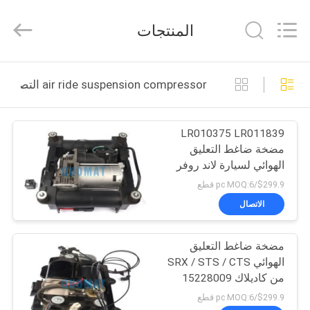
GUOMAT
AIR
SPRING
المنتجات
CO.
,
LTD.
All
Rights
الصفحة
Reserved.
air ride suspension compressor التصنيع عبر الإنترنت
الرئيسية
LR010375 LR011839
منتجات
مضخة ضاغط التعليق
الهوائي لسيارة لاند روفر
معلومات
رينج روفر L322
$299.9/pc MOQ:6 قطع
عنا
الاتصال
مضخة ضاغط التعليق
جولة
الهوائي SRX / STS / CTS
في
من كاديلاك 15228009
88957190
المعمل
$299.9/pc MOQ:6 قطع