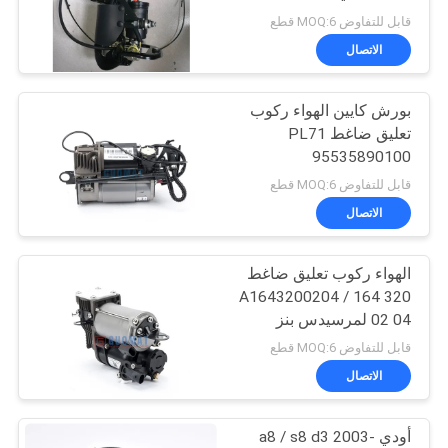
POLICY
قابل للتفاوض MOQ:6 قطع
الاتصال
بورش كايين الهواء ركوب
تعليق ضاغط PL71
95535890100
95535890101 فولكس
قابل للتفاوض MOQ:6 قطع
واجن فولكس فاجن طوارق
الاتصال
الهواء ركوب تعليق ضاغط
A1643200204 / 164 320
02 04 لمرسيدس بنز
قابل للتفاوض MOQ:6 قطع
الاتصال
أودي a8 / s8 d3 2003-