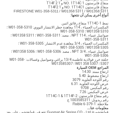
منفاخ فايرستون NO.
1T14C 1 و 1 T14F 2
منفاخ فايرستون NO.
1T14C1 و 1 T14F2
FIRESTONE W01-358-5311
/ W01358
5311
/ W01358
5311
أنواع أخرى يمكن أن ننتجها:
نمط 1T14C-1 منفاخ رقائق اثنين
المكسرات العمياء ، 114 معاهدة حظر الانتشار النووي: W01-358-5310 ؛
W01358 5310 ؛ W01-358-5310
صواميل عمياء ، 114 NPT ، مصد: W01-358-5311 ؛ W01358 5311 ؛
W01-358-5311
المكسرات العمياء ، 3/4 معاهدة عدم الانتشار: W01-358-5305 ؛
W01358 5305 ؛ W01-358-5305
صواميل عمياء ، 3/4 NPT ، مصد: W01-358-5306 ؛ W01358 5306 ؛
W01-358-5306
حلقة خرز فولاذية غاطسة 13/4 براغي وصواميل وغسالات: W01-358-
5307 ؛ W01 358 5307 ؛ W013585307
المراجع OEM السيارة
ارتفاع ممتد: 14.30
ارتفاع مضغوط: 5.40
رقم اللوحة العلوية: 3079
عرض اللوحة العلوية: 6.31
رقم المكبس: 9708
عرض المكبس: 7.26
رقم منفاخ فايرستون: 1T14C-1 & 1T14F-2
رقم ريدويل: 1003585311 ج
ملاحظة: Flxible 6-379-1
معلومات عنا...
قوانغتشو Guomat Air Spring CO.، Ltd.is تقع في قوانغتشو ، على بعد