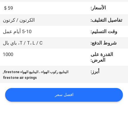
الأسعار:
＄59
مراقبة
تفاصيل التغليف:
الكرتون / كرتون
الجودة
وقت التسليم:
5-10 أيام عمل
اتصل
شروط الدفع:
T / T، L / C، باي بال
بنا
القدرة على
1000
العرض:
اطلب
أبرز:
,
الينابيع ركوب الهواء ، الينابيع الهواء firestone
اقتباس
firestone air springs
افضل سعر
خريطة
الموقع
PRIVACY