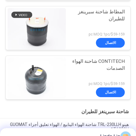
المطاط شاحنة سبرينغز
للطيران
$59-159/pc MOQ:1pc
الاتصال
CONTITECH شاحنة الهواء
الصدمات
$59-159/pc MOQ:1pc
الاتصال
شاحنة سبرينغز للطيران
هينو TRL-230LLH شاحنة الهواء الينابيع / الهواء تعليق أجزاء GUOMAT
1T6230H