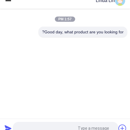
Linda Lin
940 MB شاحنة سبرينغز للطيران W01 M58 8609 الخوار 1T 17D 4.3
يناسب BPW 05.429.42.41.1
1:57 PM
W013585311 فايرستون عكسها الخوار 1T14C-1 شاحنة صغيرة الحجم
كم الينابيع الهواء
Good day, what product are you looking for?
فئات شعبية
جميع
الربيع الهواء الصناعية
تعليق الربيع الهواء
ضاغط الهواء تعليق
الربيع الهواء جوديير
تعليق أجزاء BMW 
تعليق مرسيدس الهواء
الهواء
تعليق أجزاء أودي 
لاند روفر الربيع الهواء
الهواء