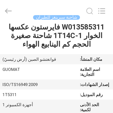
GUOMAT
AIR
SPRING
CO.
,
شاحنة سبرينغز للطيران
LTD.
All
Rights
W013585311 فايرستون عكسها
الصفحة
Reserved.
الخوار 1T14C-1 شاحنة صغيرة
الرئيسية
الحجم كم الينابيع الهواء
منتجات
مكان المنشأ:
قوانغتشو الصين (أرض رئيسيّ)
معلومات
اسم العلامة
GUOMAT
عنا
التجارية:
إصدار الشهادات:
ISO/TS16949:2009
جولة
رقم الموديل:
1T5311
في
الحد الأدنى
أجهزة الكمبيوتر 1
المعمل
لكمية: