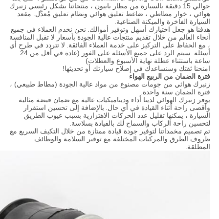
حوالي 15 دقيقة بالسيارة من مطار باييون ، منتجاتنا بشكل رئيسي زنبرك
هوائي ، خوار مطاطي ، ضاغط تعليق هوائي ونظام تعليق مُعدَّل. مقعد
السيارة الفاخرة والميكنة الصناعية.
هدفنا هو جعل اختيارك أسهل وتوفير أموالك.
نحن نخدم العملاء في جميع
أنحاء العالم من خلال تقديم منتجات عالية الجودة بأسعار لا تقبل المنافسة
، مع الحفاظ على التركيز على خدمة العملاء الفائقة.
لا تتردد في طرح أي
أسئلة.
سيتم الرد على جميع الأسئلة على الفور (عادة في أقل من 24
ساعة باستثناء عطلة نهاية الأسبوع والعطلات)
امنحنا ثقتك وسنساعدك في إصلاح سيارتك أو تحديثها!
فترة الضمان من الربيع الهواء
زنبرك هوائي من جومات مصنوع من مواد عالية الجودة (مطاط طبيعي) ،
فترة الضمان سنة واحدة.
يوفر زنبرك الهوائي لدينا أداء وديناميكيات عالية مع ضمان قبضة مثالية
وأقصى راحة أثناء القيادة في أي حال.
بالإضافة إلى تحسين استقرار
السيارة ، يمكنها تقليل عدد الحركات الاهتزازية بسبب عيوب الطريق
لتحسين راحة الركاب والسماح لك بالقيادة بسلاسة.
تم تصميم مخمداتنا لتوفير جودة قيادة ممتازة من خلال التكيف السريع مع
ظروف الطرق والمركبات المختلفة مع توفير السلامة والوظائف
المطلقة.