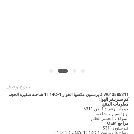
POLICY
منتوج وصف
W013585311 فايرستون عكسها الخوار 1T14C-1 شاحنة صغيرة الحجم
كم سبرينغز الهواء
معلومات المنتج
جومات رقم.
: 1
طن 5311
نوع السيارة: شاحنة
الموقف: الجسر العائم
مراجع OEM
فيرستون
5311
منفاخ فايرستون NO.
1T14C-1 و 1 T14F-2