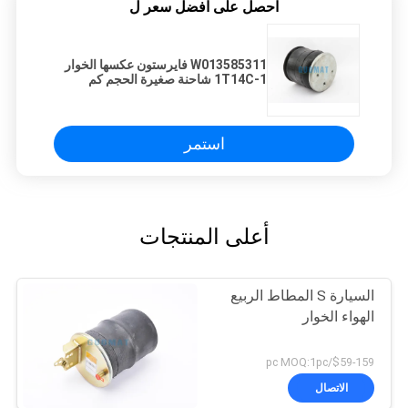
احصل على افضل سعر ل
W013585311 فايرستون عكسها الخوار
1T14C-1 شاحنة صغيرة الحجم كم
الينابيع الهواء
استمر
أعلى المنتجات
السيارة S المطاط الربيع
الهواء الخوار
$59-159/pc MOQ:1pc
الاتصال