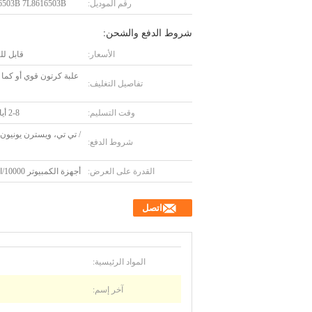
رقم الموديل:
6503B 7L8616503B
شروط الدفع والشحن:
الأسعار:
قابل ل
علبة كرتون قوي أو كما
تفاصيل التغليف:
وقت التسليم:
2-8 أيام عمل
/ تي تي، ويسترن يونيون، 
شروط الدفع:
القدرة على العرض:
أجهزة الكمبيوتر 10000/الأسبوع
اتصل
المواد الرئيسية:
آخر إسم: