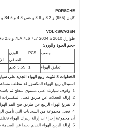
PORSCHE
كايان (955) و 3.2 و 3.6 و غس 4.8 و S4.5 و S4.8 و توربو 4.5 و توربو S 4.5 و توربو S 4.8
VOLKSWAGEN
طوارق 7LA 7L6 7L7 2004 à 2010 و 2.5 R5 تدي و 3.0 تدي و 3.2 V6 و 3.6 V6 فسي و 4.2 V8 و 5.0 R50 تدي و 6.0 W12
حجم العبوة والوزن:
وصف
PCS
الوزن
الصافي
الإ
تعليق الهواء
1
3.55 كجم
الخطوات 8 لتثبيت ربيع الهواء الجديد على سيارتك
استبدال ربيع الهواء المكسور قد تتطلب مساع
1: وقوف سيارتك على مستوى سطح ثم باستخدام جاك الطابق لرفع عنه.
2: إزالة العجلات عن طريق فصل المكسرات العروة واحدا تلو الآخر.
3: تفريغ الهواء الربيع عن طريق فتح الفم الهواء على القمة.
4: فصل مجموعة من السحابات التي تأمين الربيع الهواء في المكان.
أن مجموعة إجراءات إزالة زنبرك الهواء تختلف 
5: إزالة الربيع الهواء القديم بعيدا عن الصدمة بعناية.