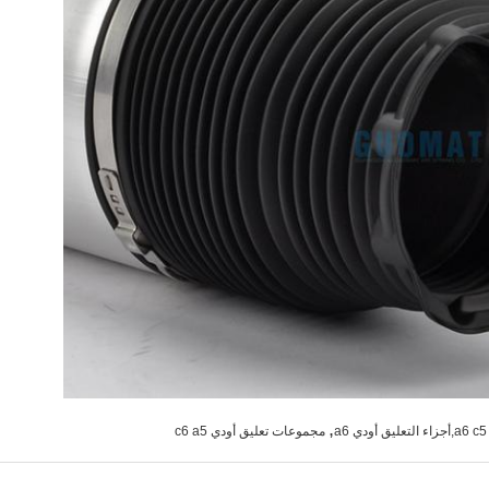
,
a
مجموعات تعليق أودي c6 a5