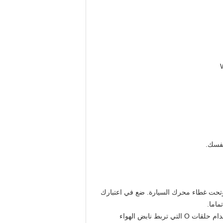
نفسك.
وتحت غطاء محرك السيارة.
ضع في اعتبارك
ماما.
یمکنك إعادة استخدام حلقات O التي تربط نابض الھواء