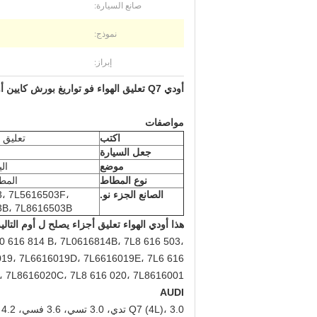
صانع السيارة:
نموذج:
إبراز:
أودي Q7 تعليق الهواء فو تواريغ بورش كايين أودي الهواء تعليق أجزاء إصلاح
مواصفات
اكتب
تعليق ه
جعل السيارة
موضع
ال
نوع المطاط
المط
الصانع الجزء نو.
، 7L5616503F،
3B، 7L8616503B
هذا أودي الهواء تعليق أجزاء يصلح ل أوم التالي
0 616 814 B، 7L0616814B، 7L8 616 503،
019، 7L6616019D، 7L6616019E، 7L6 616
 7L8616020C، 7L8 616 020، 7L8616001،
AUDI
Q7 (4L)، 3.0 تدي، 3.0 تسي، 3.6 فسي، 4.2 فسي، 4.2 تدي، 6.0 تدي