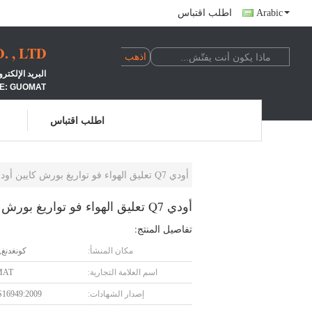
Arabic
اطلب اقتباس
 , LTD
البريد الإلكتروني: LINDA@662N.COM الجوال: +24100039
E: GUOMAT
اطلب اقتباس
أودي Q7 تعليق الهواء فو تواريغ بورش كايين أودي الهواء تعليق أجزاء إصلاح
أودي Q7 تعليق الهواء فو تواريغ بورش كايين أودي الهواء تعليق أجزاء إصلاح
تفاصيل المنتج:
مكان المنشأ:
كونغدنغ,
اسم العلامة التجارية:
MAT
إصدار الشهادات:
S16949:2009