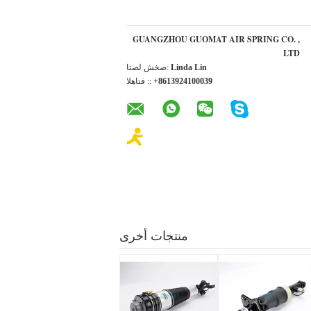
GUANGZHOU GUOMAT AIR SPRING CO. ,
LTD
Linda Lin
اتصل شخص:
+8613924100039
الهاتف ::
منتجات أخرى