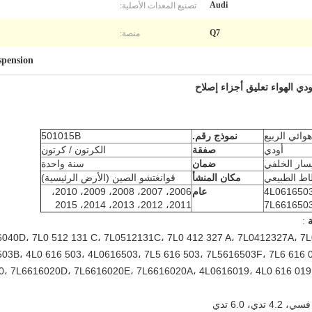
تصنيع المعدات الأصلية:
Audi
منصة:
Q7
spension
وائي الربيع
نموذج رقم.
501015B
أودي
صفقة
الكرتون / كرتون
يسار الخلفي
ضمان
سنة واحدة
اط الطبيعي
مكان المنشأ
قوانغتشو الصين (الأرض الرئيسية)
4L0616503
عام
2006، 2007، 2008، 2009، 2010،
2011، 2012، 2013، 2014، 2015
7L661650
ة
:
6040D، 7L0 512 131 C، 7L0512131C، 7L0 412 327 A، 7L0412327A، 7L
03B، 4L0 616 503، 4L0616503، 7L5 616 503، 7L5616503F، 7L6 616 
0، 7L6616020D، 7L6616020E، 7L6616020A، 4L0616019، 4L0 616 019،