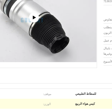
7L661
لتفاوض
 يتطلب
الزبون
بايبال
وغيرها
موقف:
للمطاط الطبيعي
الوزن:
كيس هواء الربيع