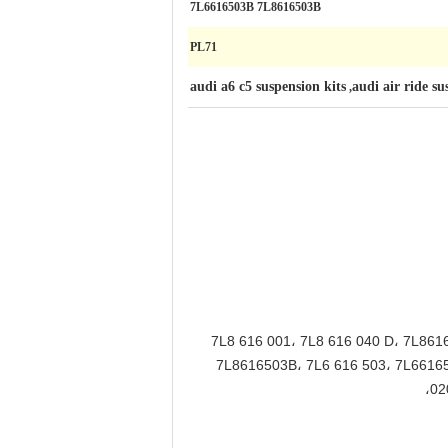
7L6616503B 7L8616503B
PL71
audi a6 c5 suspension kits
audi air ride su
,
7L8 616 001، 7L8 616 040 D، 7L861
7L8616503B، 7L6 616 503، 7L66165
02