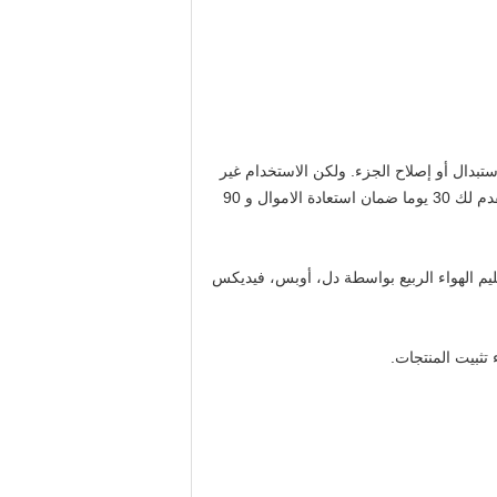
بدال أو إصلاح الجزء.
ولكن الاستخدام غير
السليم أو التثبيت ليست مسؤولية الشركة المصنعة .GUOMAT هو واثق جدا أنك سوف تكون 100٪ راض عن المنتجات التي تقدم لك 30 يوما ضمان استعادة الاموال و 90
ليم الهواء الربيع بواسطة دل، أوبس، فيديكس