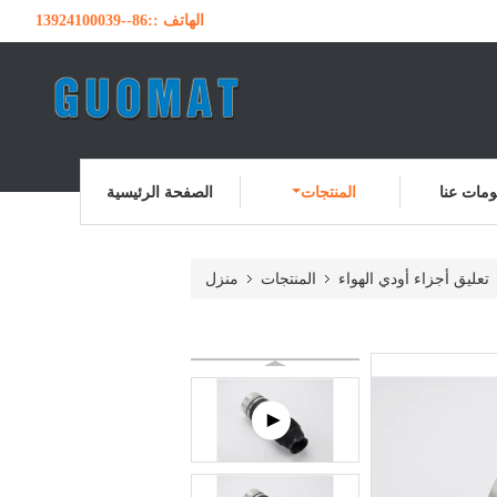
الهاتف ::
86--13924100039
مات عنا
المنتجات
الصفحة الرئيسية
تعليق أجزاء أودي الهواء
المنتجات
منزل