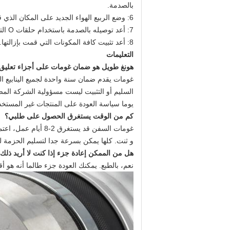
بالصدمة.
6: وضع الربيع الهواء الجديد على المكان الذي قمت بإزالة القديم واحد.
7: أعد توصيله بالصدمة باستخدام حلقات O التي قمت بإزالتها في وقت سابق.
8: أعد تثبيت كافة المكونات التي قمت بإزالتها.
التعليمات
هونغ طويل هو ضمان غومات على أجزاء تعليق ا
غومات يقدم ضمان سنة واحدة لجميع الينابيع اله
يوما سياسة العودة على المنتجات غير المستخدم
كم من الوقت يستغرق الحصول على طلبي؟
غومات السفن قد يستغرق 2-8 أيام عمل، اعتمادا على ما هي أمرت أوامر و إذا الأجزاء لديها في المخزون أم لا.
و ثنت. كلها يمكن بسرعة جدا لتسليم الحزمة ل
هل من الممكن إعادة جزء إذا كنت لا أريد ذلك
نعم، بالطبع. يمكنك العودة جزء طالما أنه هو أقل من 30 يوما من تاريخ الشراء أو في غضون 90 يوما ل غير المستخدمة و إلغا