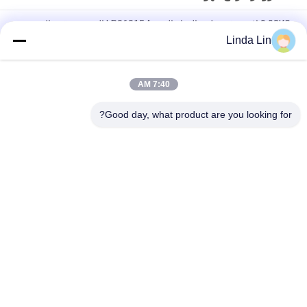
9.98KG لاند روفر تعليق الهواء الربيع LR060154 الجبهة موقف الحق
Linda Lin
2013 لاند روفر الهواء الربيع الجبهة اليسار LR060155 / الهواء تعليق
أجزاء
7:40 AM
الجيل الثاني 4.0 و 4.6 P38a لاند روفر الهواء الخوار المطاط الربيع
REB101740 الجبهة
Good day, what product are you looking for?
فئات شعبية
جميع
الربيع الهواء الصناعية
تعليق الربيع الهواء
ضاغط الهواء تعليق
الربيع الهواء جوديير
تعليق أجزاء BMW 
تعليق مرسيدس الهواء
الهواء
تعليق أجزاء أودي 