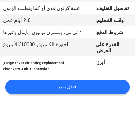
تفاصيل التغليف:
علبة كرتون قوي أو كما يتطلب الزبون
مراقبة
وقت التسليم:
2-8 أيام عمل
الجودة
شروط الدفع:
/ تي تي، ويسترن يونيون، بايبال وغيرها
اتصل
القدرة على
أجهزة الكمبيوتر 10000/الأسبوع
العرض:
بنا
أبرز:
,
range rover air spring replacement
discovery 3 air suspension
اطلب
اقتباس
افضل سعر
خريطة
الموقع
PRIVACY