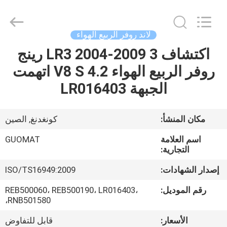
GUOMAT
AIR
SPRING
CO.
,
لاند روفر الربيع الهواء
LTD.
All
Rights
اكتشاف 3 LR3 2004-2009 رينج
الصفحة
Reserved.
روفر الربيع الهواء 4.2 V8 S اتهمت
الرئيسية
الجبهة LR016403
منتجات
مكان المنشأ:
كونغدنغ, الصين
معلومات
اسم العلامة
GUOMAT
عنا
التجارية:
إصدار الشهادات:
ISO/TS16949:2009
جولة
رقم الموديل:
REB500060، REB500190، LR016403،
في
RNB501580،
المعمل
الأسعار:
قابل للتفاوض