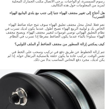
رسوم السمسرة، أو الواجبات. يرجى الاتصال مكتب الجمارك المحلية
لمزيد من المعلومات حول هذه التكاليف.
هل أحتاج إلى تغيير مجفف الهواء جنبا إلى جنب مع بلدي الينابيع الهواء
التسرب؟
نعم فعلا.
لتحل محل مجفف تعليق الهواء سوف تتيح حياة ضاغط الهواء
الخاص بك و لولبية الربيع الهواء تصبح أطول.
عندما يكون لديك تسرب في
نظام التعليق الهوائي توصي غوموات لتغيير مجفف الهواء.
ويصبح مجفف
الهواء مملوءا بالماء عندما يكون الضاغط مفرطا إذا تسرب في النظام.
كيف يمكنني إزالة السطور من مجفف الضاغط أو الملف اللولبي؟
تتم إزالة الخطوط عن طريق دفع في تركيب وسحب على الخط في
نفس الوقت.
تركيب عادة ما يكون حلقة بلاستيكية البرتقال حوله.
إذا لم
يكن لديك، مجرد دفع النحاس المناسب بدلا من ذلك.