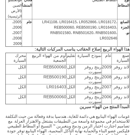
نوع
المطاط الطبيعي
مكان
قوانغتشو
المطاط
المنشأ
الصين
(الأرض
الرئيسية)
الصانع
LR41108، LR016415، LR052866، LR018172،
عام
2005،
الجزء
REB500060، REB500190، LR016403،
2006،
نو.
RNB501580، RNB501620، RNB501600،
2007،
2008،
LR032646
2009
هذا الهواء الربيع إصلاح الحقائب يناسب المركبات التالية:
صنع
عام
نموذج السيارة
تقليم
أوم من الهواء الربيع
محرك
السيارة
الجمعية
السيارة
لاند روفر
2009
رينج روفر
الكل
REB500060
الكل
سبورت
لاند روفر
2008
رينج روفر
الكل
REB500190
الكل
سبورت
لاند روفر
2007
رينج روفر
الكل
LR016403
الكل
سبورت
لاند روفر
2006
رينج روفر
الكل
REB500060
الكل
سبورت
المبدأ المنتج من الهواء سبرين
غومات الهواء الينابيع هي دائمة للغاية، هندسيا بدقة وفعالة من حيث التكلفة
للاستخدام في مجموعة واسعة من التطبيقات يشتغل والاهتزاز العزلة. مع
تصاميم اجتازت اختبار الزمن ودمج وينغبرين ™ النسيج أو المطاط الطبيعي
فليكس عضو البناء والحماية نهاية التآكل المحمية، الهواء الينابيع توفر جودة