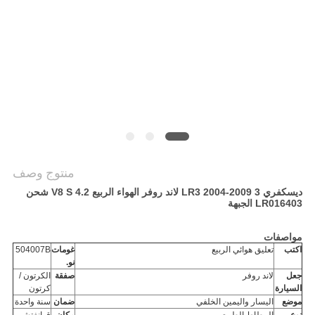
POLICY
منتوج وصف
ديسكفري 3 LR3 2004-2009 لاند روفر الهواء الربيع 4.2 V8 S شحن
LR016403 الجبهة
مواصفات
اكتب
تعليق هوائي الربيع
غومات
504007B
نو.
جعل
لاند روفر
صفقة
الكرتون /
السيارة
كرتون
موضع
اليسار واليمين الخلفي
ضمان
سنة واحدة