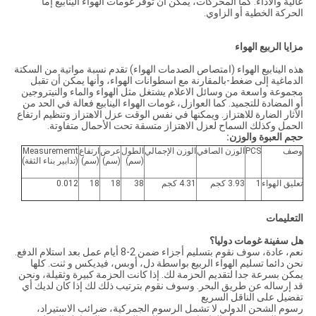
عالية والأداء. كما المحركات، يمكن أن توفر غومات الهواء الينابيع إما
الحركة الخطية أو الزاوي.
مزايا الربيع الهواء
هذه الينابيع الهواء (امتصاص الصدمات الهواء) تقدم نسبة مواتية من السكتة
الدماغية إلى ضغط-بالمقارنة مع اسطوانات الهواء، وأنها يمكن أن تقبل
مجموعة واسعة من وسائل الاعلام يشتغل مثل الهواء والماء والنيتروجين
أو المضادة للتجميد. كما العوازل، غومات الهواء الينابيع فعالة في الحد من
الآثار الضارة للاهتزاز. ويمكنها في نفس الوقت عزل الاهتزاز وتنظيم ارتفاع
الحمل وكذلك السماح لعزل الاهتزاز متسقة تحت الأحمال متفاوتة.
حجم العبوة والوزن:
وصف
PCS
الوزن الصافي
الوزن الإجمالي
الطول
عرض
ارتفاع
Measurememt
(سم)
(سم)
(سم)
(تدابير بناء الثقة)
تعليق الهواء
1
3.93 كجم
4.31 كجم
38
18
18
0.012
التعليمات
هل سفينة غومات دوليا؟
نعم، عادة، سوف نقوم بتسليم أجزاء ضمن 2-8 أيام عمل بعد استلام الدفع.
نحن دائما تسليم الهواء الربيع بواسطة دل، أوبس، فيديكس و ثنت. كلها
يمكن بسرعة جدا لتقديم الحزمة لك. إذا كانت الحزمة كبيرة وثقيلة، ونحن
قد إرساله عن طريق البحر. وسوف نقوم بترتيب ذلك لك إذا كان لديك أي
تفضيل على الناقل السريع
رسوم الشحن الدولي لا تشمل الرسوم الجمركية، ضرائب الاستيراد،