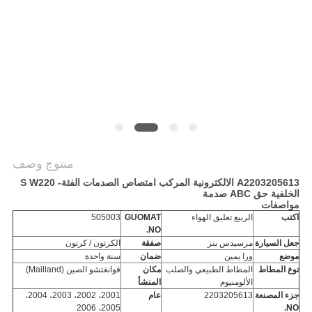
POLICY
منتوج وصف
A2203205613 الالكترونية المركب امتصاص الصدمات الفئة- S W220
الخلفية حق ABC صدمة
مواصفات
اكتب
الربيع تعليق الهواء
GUOMAT
505003
NO.
جعل السيارة
مرسيدس بنز
صفقة
الكرتون / كرتون
موضع
ورا يمين
ضمان
سنة واحدة
نوع المطاط
المطاط الطبيعي والصلب
مكان
قوانغتشو الصين
(Mailland)
الألومنيوم
المنشأ
جزء المصنعة
2203205613
عام
2001، 2002، 2003، 2004،
2005، 2006
NO.