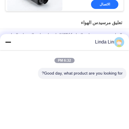
الاتصال
تعليق مرسيدس الهواء
الصلب مرسيدس تعليق الهواء W166 الخلفي امتصاص الصدمات الهواء
1663200030 دون أدس
Linda Lin
ML W164 مرسيدس الهواء تعليق كيس الهواء الربيع A1643206113
A1643206013
6:32 PM
قطعة احتياطية للسيارات A1663201313 المقابلة اليسرى تعليق الهواء
Good day, what product are you looking for?
فئات شعبية
جميع
الربيع الهواء الصناعية
تعليق الربيع الهواء
ضاغط الهواء تعليق
الربيع الهواء جوديير