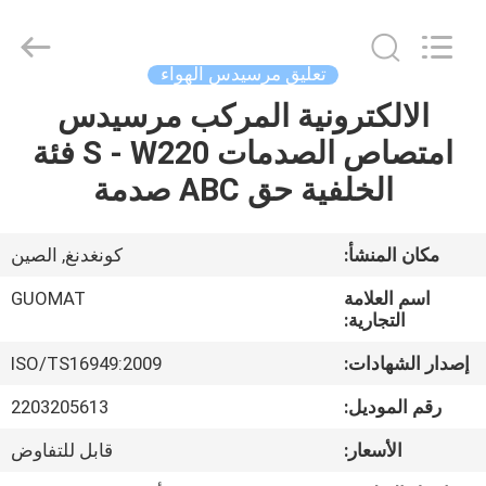
GUOMAT
AIR
SPRING
CO.
,
تعليق مرسيدس الهواء
LTD.
All
Rights
الالكترونية المركب مرسيدس
الصفحة
Reserved.
امتصاص الصدمات S - W220 فئة
الرئيسية
الخلفية حق ABC صدمة
منتجات
مكان المنشأ:
كونغدنغ, الصين
معلومات
اسم العلامة
GUOMAT
عنا
التجارية:
إصدار الشهادات:
ISO/TS16949:2009
جولة
رقم الموديل:
2203205613
في
الأسعار:
قابل للتفاوض
المعمل