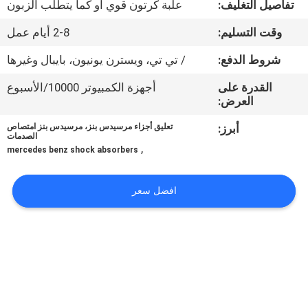
تفاصيل التغليف:
علبة كرتون قوي أو كما يتطلب الزبون
مراقبة
وقت التسليم:
2-8 أيام عمل
الجودة
شروط الدفع:
/ تي تي، ويسترن يونيون، بايبال وغيرها
القدرة على
أجهزة الكمبيوتر 10000/الأسبوع
اتصل
العرض:
بنا
أبرز:
تعليق أجزاء مرسيدس بنز، مرسيدس بنز امتصاص
الصدمات
,
mercedes benz shock absorbers
اطلب
اقتباس
افضل سعر
خريطة
الموقع
PRIVACY