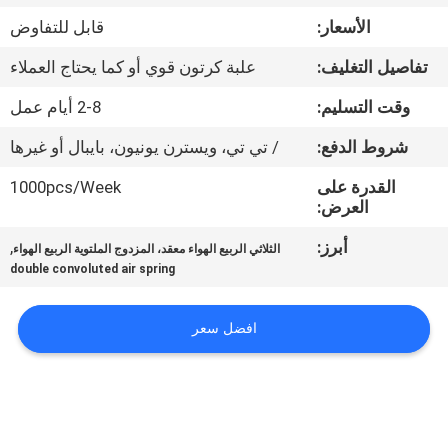
الأسعار:
قابل للتفاوض
مراقبة
تفاصيل التغليف:
علبة كرتون قوي أو كما يحتاج العملاء
الجودة
وقت التسليم:
2-8 أيام عمل
اتصل
شروط الدفع:
/ تي تي، ويسترن يونيون، بايبال أو غيرها
بنا
القدرة على
1000pcs/Week
العرض:
اطلب
أبرز:
,
الثلاثي الربيع الهواء معقد، المزدوج الملتوية الربيع الهواء
double convoluted air spring
اقتباس
افضل سعر
خريطة
الموقع
PRIVACY