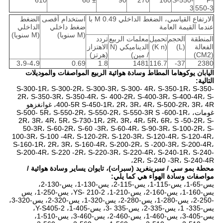
610
± 68
90
270
160
S-550-
F-
3
550-3
الارتفاع القياسي، الضغط الداخلي 0.49 M با
استخدام أقصى
الضغط
عندما القيمة العامة
ضغط داخلي
الداخلي
(M سنويا)
(M سنويا)
المنطقة
الحجم
تحميل
معلمات الربيع
تردد
الفعالة
(L)
(K n)
الديناميكي (N
الاهتزاز
(CM2)
/ مين)
(هرتز)
3،9-4،9
0.69
1.8
1481
116.7
37-
2380
اليابان يوكوهاما المطاط وسادة هوائية الربيع المواصفات والموديلات
التالية:
S-300-1R، S-300-2R، S-300-3R، S-300- 4R، S-350-1R، S-350-
2R، S-350-3R، S-350-4R، S- 400-2R، S-400-3R، S-400-4R، S-
400-5R S-450-1R، 2R، 3R، 4R، S-500-2R، 3R، 4R، غوانغزهو
غومات، S-500- 5R، S-550-2R، S-550-2R، S-550-3R S -600-1R،
2R، 3R، 4R، 5R، S-730-1R، 2R، 3R، 4R، 5R، 6R، S -50-2R، S-
50-3R، S-60-2R، S-60 -3R، S-60-4R، S-90-3R، S-100-2R، S-
100-3R، S-100 -4R، S-120-2R، S-120-3R، S-120-4R، S-120-4R،
S-160-1R، 2R، 3R، S-160-4R، S-200-2R، S -200-3R، S-200-4R،
S-200-4R، S-220 -2R، S-220-3R، S-220-4R، S-240-1R، S-240-
2R، S-240 -3R، S-240-4R،
محطة بمو سي / سبرينغريد (سبرات)، تايوان يساير وسادة هوائية /
مواصفات وسادة الهواء هي كما يلي:
يس-65-1، يس-115-1، يس-115-2، يس-130-1، يس-130-2،
يس-160-1، يس-160-2، يس-210-1، YS- 210-2، يس-250-1، يس
-250-2، يس-280-1، يس-280-2، يس-320-1، يس-320-2، يس-320-3،
يس-335- 1، يس-335-2، يس-335 -3، يس-405-1، Y-S405-2،
يس-405-3، يس-460-1، يس-460-2، يس-460-3، يس-510-1،