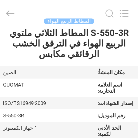
GUOMAT
AIR
SPRING
CO.
,
المطاط الربيع الهواء
LTD.
All
Rights
S-550-3R المطاط الثلاثي ملتوي
الصفحة
Reserved.
الربيع الهواء في الترقق الخشب
الرئيسية
الرقائقي مكابس
منتجات
مكان المنشأ:
الصين
معلومات
اسم العلامة
GUOMAT
عنا
التجارية:
إصدار الشهادات:
ISO/TS16949:2009
جولة
رقم الموديل:
S-550-3R
في
الحد الأدنى
1 جهاز الكمبيوتر
المعمل
لكمية: