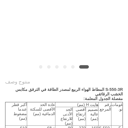
POLICY
منتوج وصف
S-550-3R المطاط الهواء الربيع لمصدر الطاقة في الترقق مكابس
الخشب الرقائقي
مفصلة الجدول المعلمة:
غومات
رقم
هايت H (مم)
عادة الحد
أكبر قطر
نو.
المرجع.
الأقصى للسكتة
عندما
تصميم
أقصى
الحد
الدماغية (مم)
مضغوط
عالية
ارتفاع
الأدنى
(مم)
(مم)
(مم)
للارتفاع
(مم)