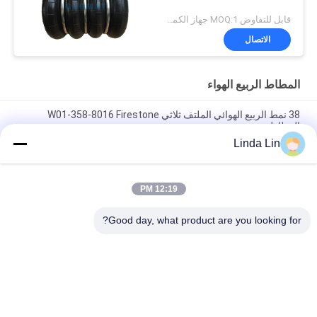
قابل للتفاوض MOQ:1 جهاز الكمبيوتر
الاتصال
المطاط الربيع الهواء
38 نمط الربيع الهوائي الملتف ثلاثي W01-358-8016 Firestone
المطاطي
Linda Lin
S-240-4 يوكوهاما هواء صاعق استبدال أربعة مضغوطة طرق الهواء
الربيع
12:19 PM
W01-R58-4044 زنبرك هوائي مطاطي فايرستون 12X2 منفاخ هواء
للمعدات الزراعية
Good day, what product are you looking for?
فئات شعبية
جميع
الربيع الهواء الصناعية
تعليق الربيع الهواء