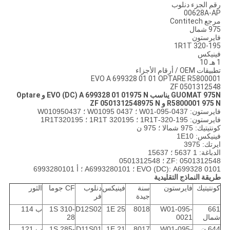
رقم الجزء دنلوب
00628A-AP
مرجع Contitech
975 شمال
فايرستون
1R1T 320-195
فينيكس
1 هـ 10
تطبيقات OEM / أرقام الأجزاء
EVO A 699328 01 01 OPTARE R5800001
ZF 0501312548
GUOMAT 975N يناسب EVO (DC) A 699328 01 01975 N و Optare
R5800001 975 N و ZF 0501312548975 N
فايرستون: W01-095-0437 ؛ W01095 0437 ؛ W010950437
فايرستون: 1R1T-320-195 ؛ 1R1T 320195 ؛ 1R1T320195
كونتيتيك: 975 شمالا ؛ 975 ن
فينيكس: 1E10
ايرتك: 3975
الدباغة: 1 5637 ؛ 15637
ZF: 0501312548 ؛ 0501312548
EVO (DC): A699328 0101 ؛ A6993280101 ؛ أ 6993280101
طريقة النماذج التقليدية
كونتيتيك
فايرستون
سنة
فينيكس
دنلوب
CF جوما
الثور
جيدة
فر
661
W01-095-
8018
1E 25
D12S02
1S 310-
ب 114
شمال
0021
28
644 ن
W01-095-
8017
1E 21
D11S01
1S 285-
ب 121