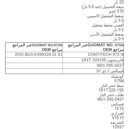
20 بار
سعة التحميل (عند 5.0 بار)
970 كجم
ضغط التشغيل الاسمي
5.0 بار
أقصى ضغط تشغيل
9.2 بار
ضغط التشغيل الأدنى
0.9 بار
GUOMAT NO.
عبر المراجع
عبر المراجع
GUOMAT NO.975N
975N
مراجع OEM
مراجع OEM
EVO BUS A 699328 01 01
CONTITECH 975 N
فايرستون 1R1T 320195
W01 095 0437
فينيكس 1 إي 10
كونتيتيك
975N
نمط حجر النار
1R1T320-195
طلب حجر النار
WO1 095 0437
فينيكس
1E10
اهتزازي
V1E10
الشرنقة
15937