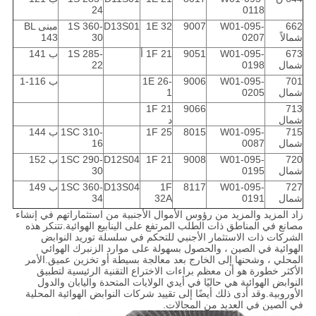
24
0118
662
W01-095-
9007
1E 32
D13S01
1S 360-
مبنى BL
شمالاً
0207
30
143
673
W01-095-
9051
1F 21 أ
1S 285-
ب 141
شمال
0198
22
701
W01-095-
9006
1E 26-
ب 116-1
شمال
0205
1
1F 21
9066
713
شمال
د
715
W01-095-
8015
1F 25
1SC 310-
ب 144
شمال
0087
16
720
W01-095-
9008
1F 21
D12S04
1SC 290-
ب 152
شمال
0195
30
727
W01-095-
8117
1F
D13S04
1SC 360-
ب 149
شمال
0191
32A
34
زاد المزيد والمزيد من رؤوس الأموال الأجنبية من استثماراتهم في إنشاء
مصانع في المناطق ذات الطلب المرتفع على الينابيع الهوائية.تتنكر هذه
الشركات ذات الاستثمار الأجنبي للتحكم في سلسلة توريد النوابض
الهوائية في الصين ، والحصول بسهولة على موارد الزنبرك الهوائي
المحلي ، وشحنها إلى الخارج بعد معالجة بسيطة أو تخزين عميق.الأمر
الأكثر خطورة هو أن معظم براءات الاختراع التقنية الرئيسية لتطبيق
النوابض الهوائية هي حاليًا في أيدي الولايات المتحدة واليابان والدول
الأوروبية.وقد أدى ذلك أيضًا إلى تقييد شركات النوابض الهوائية المحلية
في الصين في العديد من المجالات.