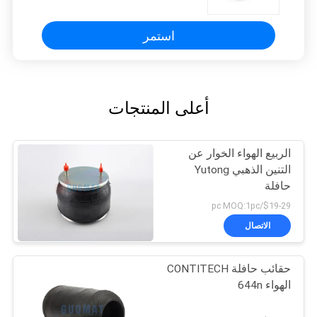
استمر
أعلى المنتجات
الربيع الهواء الخوار عن
التنين الذهبي Yutong
حافلة
$19-29/pc MOQ:1pc
الاتصال
حقائب حافلة CONTITECH
الهواء 644n