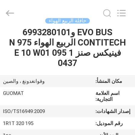
GUOMAT
AIR
SPRING
CO.
,
حافلة الربيع الهواء
LTD.
All
Rights
EVO BUS و6993280101
الصفحة
Reserved.
CONTITECH الربيع الهواء 975 N
الرئيسية
فينيكس صنز 1 E 10 W01 095
منتجات
0437
معلومات
مكان المنشأ:
وقوانغدونغ ، والصين
عنا
اسم العلامة
GUOMAT
التجارية:
جولة
إصدار الشهادات:
ISO/TS16949:2009
في
رقم الموديل:
1R1T 320 195
المعمل