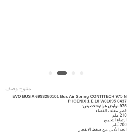
POLICY
منتوج وصف
EVO BUS A 6993280101 Bus Air Spring CONTITECH 975 N
PHOENIX 1 E 10 W01095 0437
975 نوابض هوائية
تخصيص:
قطر مغلف الفضاء
210 ملم
ارتفاع التجميع
200 ملم
الحد الأدنى من ضغط الانفجار