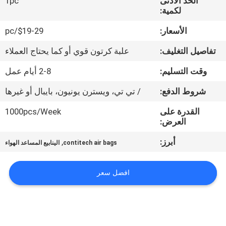
الحد الأدنى
1pc
لكمية:
مراقبة
الأسعار:
$19-29/pc
الجودة
تفاصيل التغليف:
علبة كرتون قوي أو كما يحتاج العملاء
اتصل
وقت التسليم:
2-8 أيام عمل
بنا
شروط الدفع:
/ تي تي، ويسترن يونيون، بايبال أو غيرها
القدرة على
1000pcs/Week
اطلب
العرض:
اقتباس
أبرز:
,
contitech air bags
الينابيع المساعد الهواء
خريطة
افضل سعر
الموقع
PRIVACY