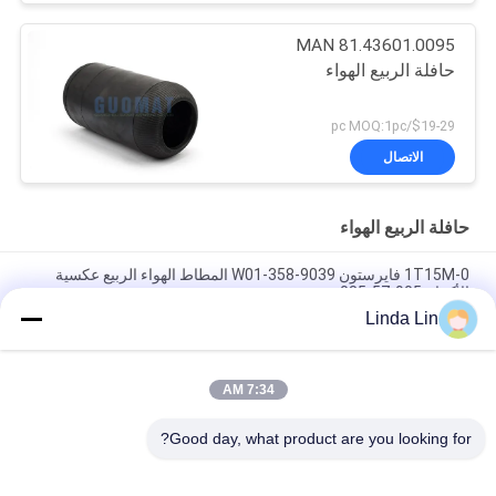
MAN 81.43601.0095
حافلة الربيع الهواء
$19-29/pc MOQ:1pc
الاتصال
حافلة الربيع الهواء
1T15M-0 فايرستون W01-358-9039 المطاط الهواء الربيع عكسية
الأكمام 905-57-085
Linda Lin
W013588646 Neway Bus Air Spring Blows for Golden Dragon
Yutong 1T15M-2
7:34 AM
المطاط الطبيعي 6111300390 حافلة الهواء الربيع الصليب فيرستون
1R2D390360 غودير 9010
Good day, what product are you looking for?
فئات شعبية
جميع