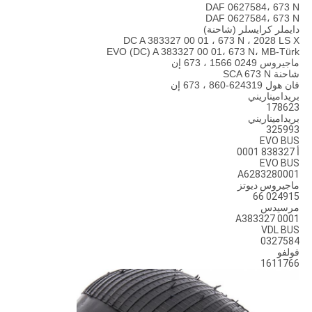
DAF 0627584، 673 N
DAF 0627584، 673 N
دايملر كرايسلر (شاحنة)
DC A 383327 00 01 ، 673 N ، 2028 LS X
EVO (DC) A 383327 00 01، 673 N، MB-Türk
ماجيروس 0249 1566 ، 673 إن
شاحنة SCA 673 N
فان هول 624319-860 ، 673 إن
بريداميناريني
178623
بريداميناريني
325993
EVO BUS
أ 838327 0001
EVO BUS
A6283280001
ماجيروس ديوتز
024915 66
مرسيدس
A383327 0001
VDL BUS
0327584
فولفو
1611766