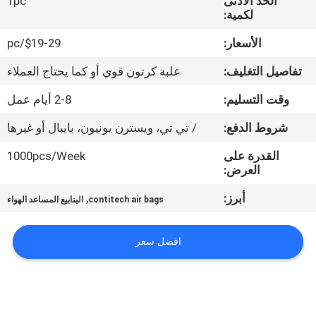
الحد الأدنى
1pc
لكمية:
مراقبة
الأسعار:
$19-29/pc
الجودة
تفاصيل التغليف:
علبة كرتون قوي أو كما يحتاج العملاء
اتصل
وقت التسليم:
2-8 أيام عمل
بنا
شروط الدفع:
/ تي تي، ويسترن يونيون، بايبال أو غيرها
القدرة على
1000pcs/Week
اطلب
العرض:
اقتباس
أبرز:
,
contitech air bags
الينابيع المساعد الهواء
خريطة
افضل سعر
الموقع
PRIVACY