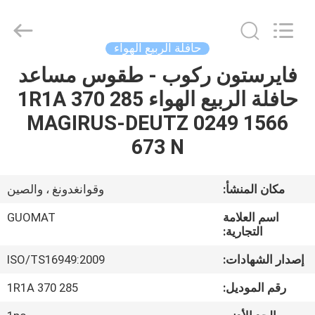
GUOMAT
AIR
SPRING
CO.
,
حافلة الربيع الهواء
LTD.
All
Rights
فايرستون ركوب - طقوس مساعد
الصفحة
Reserved.
حافلة الربيع الهواء 1R1A 370 285
الرئيسية
MAGIRUS-DEUTZ 0249 1566
منتجات
673 N
معلومات
مكان المنشأ:
وقوانغدونغ ، والصين
عنا
اسم العلامة
GUOMAT
التجارية:
جولة
إصدار الشهادات:
ISO/TS16949:2009
في
رقم الموديل:
1R1A 370 285
المعمل