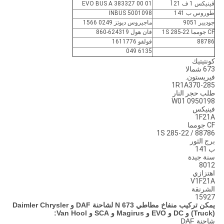
فينيكس 1 ف 21 أ
EVO BUS A 383327 00 01
طوروس ب 141
INBUS 5001098
جوديير 9051
ماجيروس ديوتز 0249 1566
CF جومما 1S 285-22
فان هول 624319-860
88786
فولفو 1611776
6135 049
كونتيتيك
673 شمالا
فيريستون.
1R1A370-285
طلب حجر النار
W01 0950198
فينيكس
1F21A
CF جومما
1S 285-22 / 88786
برج الثور
ب 141
سنة جيدة
8012
اهتزازي
V1F21A
الشرنقة
15927
يمكن تركيب منفاخ مطاطي 673 N لشاحنة DAF و Daimler Chrysler
(Truck) و DC و EVO و Magirus و SCA و Van Hool:
شاحنة DAF