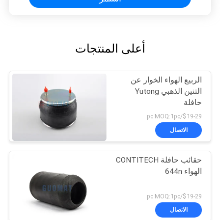
أعلى المنتجات
الربيع الهواء الخوار عن
التنين الذهبي Yutong
حافلة
$19-29/pc MOQ:1pc
الاتصال
حقائب حافلة CONTITECH
الهواء 644n
$19-29/pc MOQ:1pc
الاتصال