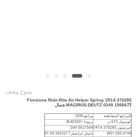
POLICY
منتوج وصف
Firestone Ride-Rite Air Helper Spring 1R1A 370285
673 شمال
MAGIRUS-DEUTZ 0249 1566
المراجع المتقاطعة
مراجع OEM
كونتيتيك 673 ن
برتوجا 45402001
فيرستون 1R1A 370285
DAF 0627584
W01 095 0198
دايملر كرايسلر أ 383327 00 01