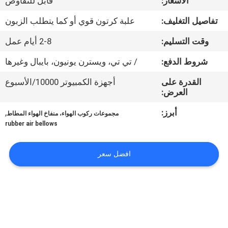
الأسعار:
قابل للتفاوض
تفاصيل التغليف:
علبة كرتون قوي أو كما يتطلب الزبون
مراقبة
الجودة
وقت التسليم:
2-8 أيام عمل
شروط الدفع:
/ تي تي، ويسترن يونيون، بايبال وغيرها
اتصل
القدرة على
أجهزة الكمبيوتر 10000/الأسبوع
بنا
العرض:
أبرز:
,
مجموعات ركوب الهواء، منفاخ الهواء المطاط
اطلب
rubber air bellows
اقتباس
افضل سعر
خريطة
الموقع
PRIVACY