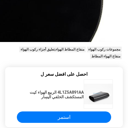
مجموعات ركوب الهواء
منفاخ المطاط الهواء,تعليق أجزاء ركوب الهواء
منفاخ الهواء المطاط
احصل على افضل سعر ل
4L1Z5A891AA الربيع الهواء كيت
المستكشف الخلفي اليسار
3L1Z18125AB احد التأسيسية الجزء
استمر