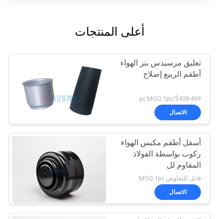
أعلى المنتجات
تعليق مرسيدس بنز الهواء
أطقم الربيع إصلاح
$459-499/pc MOQ:1pc
الاتصال
أسفل أطقم مكبس الهواء
ركوب بواسطة الفولاذ
المقاوم لل
قابل للتفاوض MOQ:1pc
الاتصال