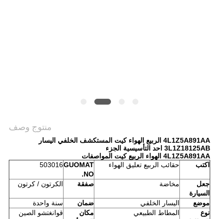
POLICY
منتوج وصف
4L1Z5A891AA الربيع الهواء كيت المستكشف الخلفي اليسار
3L1Z18125AB احد التأسيسية الجزء
4L1Z5A891AA الهواء الربيع كيت المواصفات
اكتب
حقائب الربيع تعليق الهواء
GUOMAT
503016
NO.
جعل
مخاضة
صفقة
الكرتون / كرتون
السيارة
موضع
اليسار الخلفي
ضمان
سنة واحدة
نوع
المطاط الطبيعي
مكان
قوانغتشو الصين