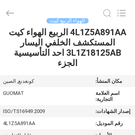
GUOMAT
AIR
SPRING
CO.
,
الهواء الربيع كيت
LTD.
All
Rights
4L1Z5A891AA الربيع الهواء كيت
الصفحة
Reserved.
المستكشف الخلفي اليسار
الرئيسية
3L1Z18125AB احد التأسيسية
منتجات
الجزء
معلومات
مكان المنشأ:
كونغدنغ, الصين
عنا
اسم العلامة
GUOMAT
التجارية:
جولة
إصدار الشهادات:
ISO/TS16949:2009
في
رقم الموديل:
4L1Z5A891AA
المعمل