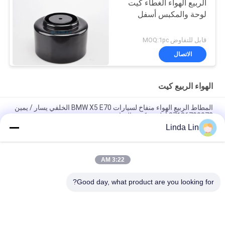
الربيع الهواء الغطاء كيت
لوحة والمكبس أسفل
قابل للتفاوض MOQ:1pc
الاتصال
الهواء الربيع كيت
المطاط الربيع الهواء منفاخ لسيارات BMW X5 E70 الخلفي يسار / يمين
37126790078 أطقم ركوب الهواء
Linda Lin
الهواء الربيع أجزاء فيبراكوستيك أسفل المكبس / غطاء لوحة V1E26a /
v 1 e 26 a
3:22 AM
المطاط تعليق وسائد هوائية لل37106784381 BMW 5 GT F07 / F11
الخلفية
Good day, what product are you looking for?
فئات شعبية
جميع