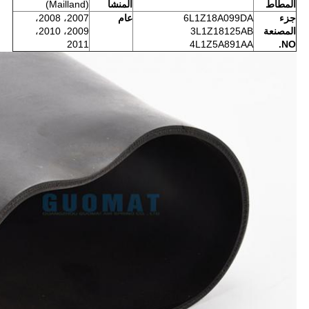
المطاط
المنشأ
(Mailland)
جزء
6L1Z18A099DA
عام
2007، 2008،
المصنعة
3L1Z18125AB
2009، 2010،
2011
4L1Z5A891AA
NO.