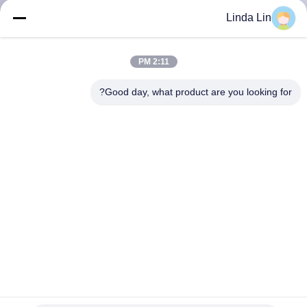
Linda Lin
مراقبة
الجودة
2:11 PM
Good day, what product are you looking for?
اتصل
بنا
اطلب
اقتباس
SITEMAP
PRIVACY
3/4 NPT Air Fitting الربيع الهوائي الملتف W01-358-7742
Firestone كيس الهواء الصناعي لآلات القطع
POLICY