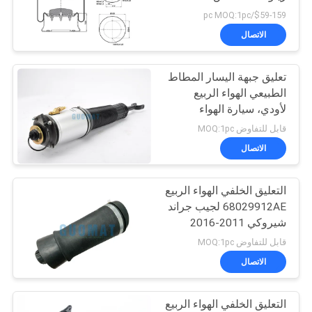
5.010.052.722
POLICY
$59-159/pc MOQ:1pc
الاتصال
تعليق جبهة اليسار المطاط
الطبيعي الهواء الربيع
لأودي، سيارة الهواء
سبرينغز
قابل للتفاوض MOQ:1pc
الاتصال
التعليق الخلفي الهواء الربيع
68029912AE لجيب جراند
شيروكي 2011-2016
قابل للتفاوض MOQ:1pc
الاتصال
التعليق الخلفي الهواء الربيع