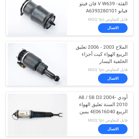
الفئة- V W639 فان فيتو
فيانو A6393280101
A6393280201
قابل للتفاوض MOQ:1pc
الاتصال
الملاح 2003 - 2006 تعليق
الربيع الهواء كيت أجزاء
الخلفية اليسار
6L1Z18A099DA
قابل للتفاوض MOQ:1pc
3L1Z18125AB
الاتصال
4L1Z5A891AA
أودي A8 / S8 D3 2004-
2010 السنة تعليق الهواء
الربيع 4E0616040 يمين
الجبهة
قابل للتفاوض MOQ:1pc
الاتصال