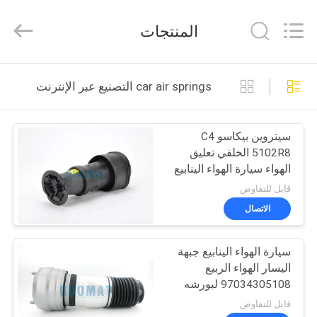
GUOMAT
AIR
SPRING
المنتجات
CO.
,
LTD.
All
Rights
الصفحة
Reserved.
car air springs التصنيع عبر الإنترنت
الرئيسية
سيتروين بيكاسو C4
منتجات
5102R8 الخلفي تعليق
الهواء سيارة الهواء الينابيع
معلومات
قابل للتفاوض
عنا
الاتصال
سيارة الهواء الينابيع جبهة
جولة
اليسار الهواء الربيع
في
97034305108 لبورشه
باناميرا 2010-2014
المعمل
قابل للتفاوض