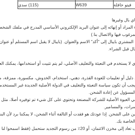
فيتو حافلة
W639
(115) سدي
ي بال وغيرها
ة خلال 24 ساعة من شراء المزاد أو إنهائه إلى عنوان البريد الإلكتروني الأساسي المدرج في ملف
رغوب فيها والاتصال بنا.)
شتري بايبال إلى "أكد" الاسم والعنوان. (بايبال لا يقبل اسم المستلم أو عنوان ت
ال قبل الشراء.
ة، دليل أو تعليمات للعودة القذرة، دهني، استخدام، الخدوش، مكسورة، ممزقة، م
يجب أن تكون سياسة التعبئة والتغليف في الدولة الأصلية الجديدة غير المستخدم
المسؤول عن إعادة الشحن.
ي العبوة الأصلية للشركة المصنعة وتحتوي على كل شيء تم توفيره أصلا، مثل مواد
كسرات، والمسامير.
على الشحن. إذا عودتك هو فقدت أو التالفة أثناء الشحن، لا يمكننا برد لأن البند 
لخاصة بك.