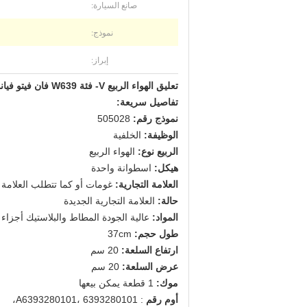
صانع السيارة:
نموذج:
إبراز:
تعليق الهواء الربيع V- فئة W639 فان فيتو فيانو A6393280101 A6393280201 الخلفية
تفاصيل سريعة:
نموذج رقم:
505028
الوظيفة:
الخلفية
الربيع نوع:
الهواء الربيع
هيكل:
اسطوانة واحدة
العلامة التجارية:
غومات أو كما تتطلب العلامة ا
حالة:
العلامة التجارية الجديدة
المواد:
عالية الجودة المطاط والبلاستيك أجزاء
طول حجم:
37cm
ارتفاع السلعة:
20 سم
عرض السلعة:
20 سم
موك:
1 قطعة يمكن بيعها
أوم رقم
: A6393280101، 6393280101،