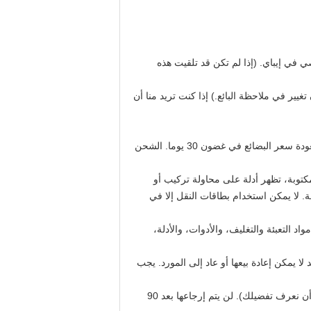
ك الشخصي في إيباي. (إذا لم تكن قد تلقيت هذه
غيير في ملاحظة البائع.) إذا كنت تريد منا أن
طالما أن المنتج لا يزال 100٪ المنتج الجديد الذي لا يستخدم في التعبئة والتغليف الأصلي، لم يتم تثبيت أو استخدامها، يمكنك العودة سعر البضائع في غضون 30 يوما. الشحن
كتوبة، تظهر أدلة على محاولة تركيب أو
ة. لا يمكن استخدام بطاقات النقل إلا في
 التعبئة والتغليف، والأدوات، والأدلة،
لا يمكن إعادة بيعها أو عاد إلى المورد. يجب
البنود عاد من 30 إلى 90 يوما بعد الشراء سوف تعاد إلى مخزن الائتمان، أو 20٪ من رسوم التجديد ستحمل (فقط اسمحوا لنا أن نعرف تفضيلك). لن يتم إرجاعها بعد 90