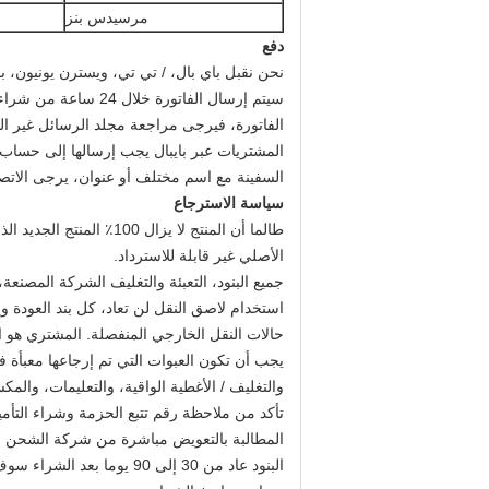
مرسيدس بنز
دفع
نحن نقبل باي بال، / تي تي، ويسترن يونيون، با
سيتم إرسال الفاتور
الفاتورة، فيرجى مراجعة مجلد الرسائل غير الم
المشتريات عبر بايبال يجب إرسالها إلى حساب الم
السفينة مع اسم مختلف أو عنوان، يرجى الاتص
سياسة الاسترجاع
الأصلي غير قابلة للاسترداد.
جميع البنود، التعبئة والتغليف الشركة المصنع
استخدام لاصق النقل لن تعاد، كل بند العودة و
حالات النقل الخارجي المنفصلة. المشتري هو 
يجب أن تكون العبوات التي تم إرجاعها معبأة ف
والتغليف / الأغطية الواقية، والتعليمات، والم
تأكد من ملاحظة رقم تتبع الحزمة وشراء التأمين 
المطالبة بالتعويض مباشرة من شركة الشحن ا