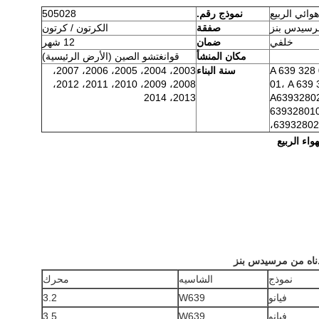
وائي الربيع
نموذج رقم.
505028
رسيدس بنز
صفقة
الكرتون / كرتون
خلفي
ضمان
12 شهر
مكان المنشأ
قوانغتشو الصين (الأرض الرئيسية)
A 639 328 
سنة البناء
2003، 2004، 2005، 2006، 2007،
2008، 2009، 2010، 2011، 2012،
01، A 639 
2013، 2014
A6393280
639328010
63932802
أدناه من مرسيدس بنز
نموذج
الشاسيه
محرك
فيانو
W639
3.2
فيانو
W639
3.5