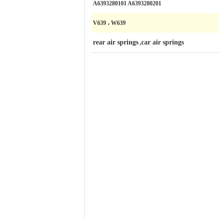
A6393280101 A6393280201
V639 ، W639
rear air springs
car air springs
,