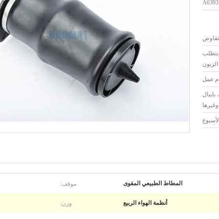
A6393
لتفاوض
 يتطلب
الزبون
بايبال
وغيرها
موقف:
المطاط الطبيعي المقوى
وزن:
أنظمة الهواء الربيع