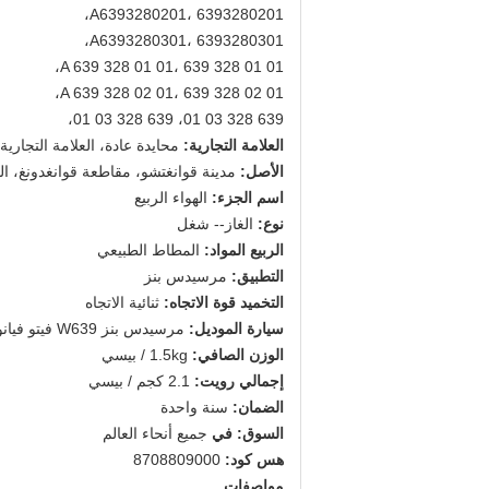
A6393280201، 6393280201،
A6393280301، 6393280301،
A 639 328 01 01، 639 328 01 01،
A 639 328 02 01، 639 328 02 01،
639 328 03 01، 639 328 03 01،
العلامة التجارية:
محايدة عادة، العلامة التجاري
الأصل:
مدينة قوانغتشو، مقاطعة قوانغدونغ، ال
اسم الجزء:
الهواء الربيع
نوع:
الغاز-- شغل
الربيع المواد:
المطاط الطبيعي
التطبيق:
مرسيدس بنز
التخميد قوة الاتجاه:
ثنائية الاتجاه
سيارة الموديل:
مرسيدس بنز W639 فيتو فيانو
الوزن الصافي:
1.5kg / بيسي
إجمالي رويت:
2.1 كجم / بيسي
الضمان:
سنة واحدة
السوق: في
جميع أنحاء العالم
هس كود:
8708809000
مواصفات