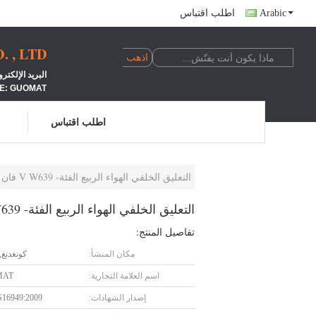
Arabic
اطلب اقتباس
 , LTD
البريد الإلكتروني: LINDA@662N.COM الجوال: +24100039
E: GUOMAT
اطلب اقتباس
التعليق الخلفي الهواء الربيع الفئة- V W639 فان فيتو فيانو A6393280101 A6393280201
التعليق الخلفي الهواء الربيع الفئة- V W639 فان فيتو فيانو A6393280101 A6393280201
تفاصيل المنتج:
مكان المنشأ:
كونغدنغ,
اسم العلامة التجارية:
MAT
إصدار الشهادات:
S16949:2009