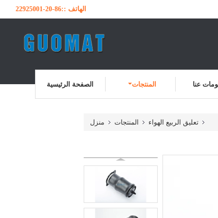
الهاتف ::
86-20-22925001
مات عنا
المنتجات
الصفحة الرئيسية
تعليق الربيع الهواء
المنتجات
منزل