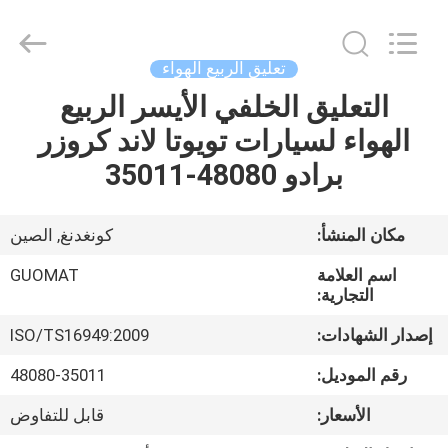
GUOMAT
AIR
SPRING
CO.
,
تعليق الربيع الهواء
LTD.
All
Rights
التعليق الخلفي الأيسر الربيع
الصفحة
Reserved.
الهواء لسيارات تويوتا لاند كروزر
الرئيسية
برادو 48080-35011
منتجات
مكان المنشأ:
كونغدنغ, الصين
معلومات
اسم العلامة
GUOMAT
عنا
التجارية:
إصدار الشهادات:
ISO/TS16949:2009
جولة
رقم الموديل:
48080-35011
في
الأسعار:
قابل للتفاوض
المعمل