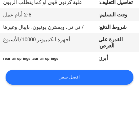
تفاصيل التغليف:
علبة كرتون قوي أو كما يتطلب الزبون
مراقبة
وقت التسليم:
2-8 أيام عمل
الجودة
شروط الدفع:
/ تي تي، ويسترن يونيون، بايبال وغيرها
القدرة على
أجهزة الكمبيوتر 10000/الأسبوع
اتصل
العرض:
بنا
أبرز:
,
rear air springs
car air springs
اطلب
افضل سعر
اقتباس
خريطة
الموقع
PRIVACY