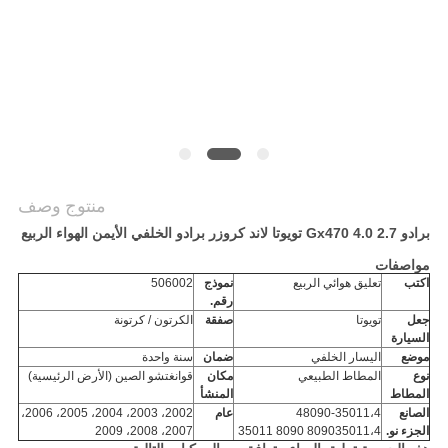
POLICY
منتوج وصف
برادو 2.7 4.0 Gx470 تويوتا لاند كروزر برادو الخلفي الأيمن الهواء الربيع
مواصفات
اكتب
تعليق هوائي الربيع
نموذج
506002
رقم.
جعل
تويوتا
صفقة
الكرتون / كرتونة
السيارة
موضع
اليسار الخلفي
ضمان
سنة واحدة
نوع
المطاط الطبيعي
مكان
قوانغتشو الصين (الأرض الرئيسية)
المطاط
المنشأ
الصانع
48090-35011،4
عام
2002، 2003، 2004، 2005، 2006،
الجزء نو.
809035011،4
8090 35011
2007، 2008، 2009