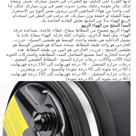
لديها القدرة على التكيف مع التغيرات في تحميل سيارتك تحمل.
ونتيجة
لذلك، يتأثر نعومة رحلتك بمجرد حدوث تغيير في وزن سيارتك.
لذلك، إذا
كنت واحدا من هؤلاء السائقين الذين يريدون نفس النوع من الاستقرار
مهما الثقيلة أو خفيفة وزن سيارتك، قد ترغب في النظر في استخدام
الربيع الهواء بدلا من الينابيع تعليق العادية الخاصة بك.
المبدأ المنتج من الهواء الربيع
الهواء الربيع مصنوع من المطاط منفاخ، غطاء، قاعدة، مساعدة غرفة
الهواء، مثل لقط الدائري، مكونات كتلة عازلة. الهواء منفاخ عادة ما
تشمل الداخلية هي طبقة واحدة، الوسط هو طبقتين النسيج-- عززت،
الخارجي هو واحد طبقة المطاط.
نسخة سماكة هو طبقتين الوسط هو
طبقتين النسيج-- عززت، الخارجي هو اثنين من طبقة المطاط. هذه
الوحدة التجارية أيضا بتصنيع المفاصل التمدد المطاطية والمحركات الجوية
لبناء الآلات والآلات. درجات حرارة النسيج - المطاط الطبيعي المقوى -
درجات حرارة التشغيل: - 76 درجة فهرنهايت إلى 150 درجة فهرنهايت
(-60 درجة مئوية إلى 65 درجة مئوية) والنسيج - عززت وينغبرين -
درجات حرارة التشغيل: - 40 درجة فهرنهايت إلى 150 درجة فهرنهايت
(-40 درجة مئوية إلى 65 درجة مئوية).