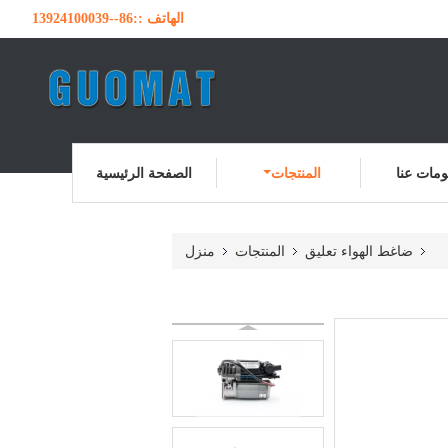
الهاتف ::
86--13924100039
مات عنا
المنتجات
الصفحة الرئيسية
ضاغط الهواء تعليق
المنتجات
منزل