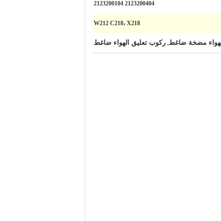
2123200404 2123200104
W212 C218، X218
لهواء مضخة ضاغط
ركوب تعليق الهواء ضاغط
,