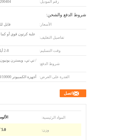
رقم الموديل:
200404
شروط الدفع والشحن:
الأسعار:
قابل ل
علبة كرتون قوي أو كما
تفاصيل التغليف:
وقت التسليم:
2-8 أيام عمل
/ تي تي، ويسترن يونيون، 
شروط الدفع:
القدرة على العرض:
أجهزة الكمبيوتر 10000/الأسبوع
اتصل
المواد الرئيسية:
الألوم
وزن:
5.0 كجم