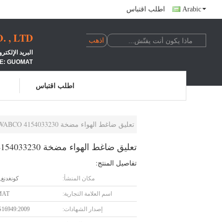
Arabic
اطلب اقتباس
 , LTD
البريد الإلكتروني: LINDA@662N.COM الجوال: +24100039
E: GUOMAT
اطلب اقتباس
تعليق ضاغط الهواء مضخة W212 S212 A2123200404 2123200404 WABCO 4154033230
تعليق ضاغط الهواء مضخة W212 S212 A2123200404 2123200404 WABCO 4154033230
تفاصيل المنتج:
مكان المنشأ:
كونغدنغ,
اسم العلامة التجارية:
MAT
إصدار الشهادات:
S16949:2009