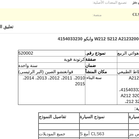
تصنيع المعدات الأصلية:
بنز
منصة:
CL
تعليق ا
هوائي الربيع
نموذج رقم.
520002
صفقة
كرتونة قوية
ضمان
سنة واحدة
اط الطبيعي
مكان المنشأ
قوانغتشو الصين (البر الرئيسى)
2010، 2011، 2012، 2013، 2014،
A212
سنة البناء:
2015
A212 320
212 3
ة:
سيارة
نموذج السيارة
تفاصيل النموذج
 بنز
CLS63 أمغ S
جميع الموديلات