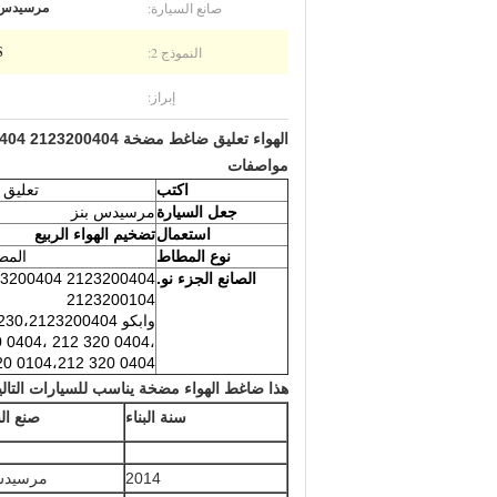
صانع السيارة:
مرسيدس 
النموذج 2:
S
إبراز:
الهواء تعليق ضاغط مضخة W212 S212 A2123200404 2123200404 وابكو 4154033230
مواصفات
اكتب
تعليق 
جعل السيارة
مرسيدس بنز
استعمال
تضخيم الهواء الربيع
نوع المطاط
المط
الصانع الجزء نو.
3200404 2123200404
2123200104
وابكو 4154033230،2123200404،
 0404، 212 320 0404،
20 0104،212 320 0404،
هذا ضاغط الهواء مضخة يناسب للسيارات التالي
سنة البناء
صنع ال
2014
مرسيدس