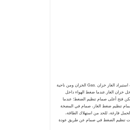
المحرك من قبل اثنين من مثلث محرك مضخة العمود المرفقي، وذلك لدفع المكبس ليهتف، وضرب الغاز من خلال خط أنابيب استيراد الغاز خزان .Gas الخزان ومن ناحية
ل خزان الغاز.عندما ضغط الهواء داخل
مكن فتح أعلى صمام تنظيم الضغط؛
عندما
مام تنظيم ضغط الغاز، صمام في المضخة
حمل فارغة، للحد من استهلاك الطاقة،
مات تنظيم الضغط في صمام عن طريق عودة