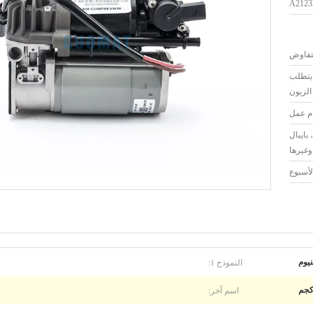
A2123
لتفاوض
 يتطلب
الزبون
بايبال
وغيرها
النموذج 1:
نيوم
اسم آخر: