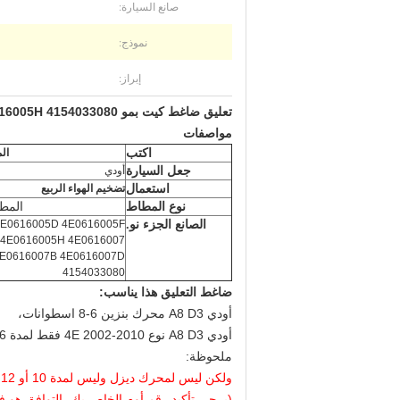
صانع السيارة:
نموذج:
إبراز:
تعليق ضاغط كيت بمو a8 / s8 d3 4E0616005D 4E0616005F 4E0616005H 4154033080
مواصفات
اكتب
ال
جعل السيارة
أودي
استعمال
تضخيم الهواء الربيع
نوع المطاط
المط
الصانع الجزء نو.
E0616005D 4E0616005F
4E0616005H 4E0616007
4154033080
ضاغط التعليق هذا يناسب:
أودي A8 D3 محرك بنزين 6-8 اسطوانات،
أودي A8 D3 نوع 4E 2002-2010 فقط لمدة 6 و 8 اسطوانة الغاز المحفورة.
ملحوظة:
ولكن ليس لمحرك ديزل وليس لمدة 10 أو 12 اسطوانة
(يرجى تأكيد رقم أوم الخاص بك، التوافق هو ف