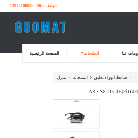
الهاتف ::
86--13924100039
مات عنا
المنتجات
الصفحة الرئيسية
ضاغط الهواء تعليق
المنتجات
منزل