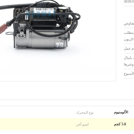
4E061
لتفاوض
 يتطلب
الزبون
بايبال
وغيرها
نوع المحرك:
الألومنيوم
اسم آخر:
5.0 كجم