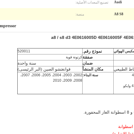
تصنيع المعدات الأصلية:
Audi
منصة:
A8 S8
ompressor
مكبس الهوائي
نموذج رقم.
520011
صفقة
كرتونة قوية
ضمان
سنة واحدة
اط الطبيعي
مكان المنشأ
قوانغتشو الصين (البر الرئيسى)
4
سنة البناء:
2002، 2003، 2004، 2005، 2006، 2007،
2008، 2009، 2010
4E0616007B 4E0616007D وابكو
قط للإشارة)