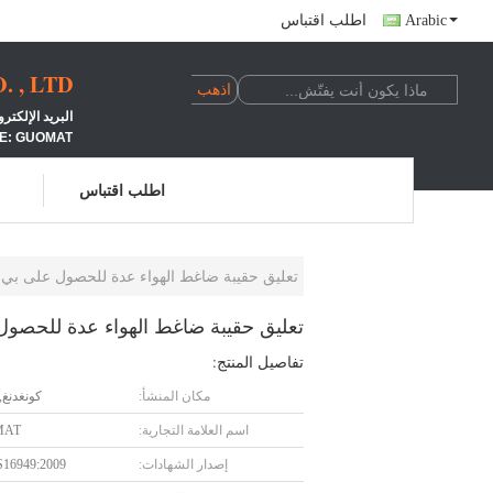
Arabic
اطلب اقتباس
 , LTD
البريد الإلكتروني: LINDA@662N.COM الجوال: +24100039
E: GUOMAT
اطلب اقتباس
تعليق حقيبة ضاغط الهواء عدة للحصول على بي ام دبليو 6005D 4E0616005F 4E0616005H 4154033080
تعليق حقيبة ضاغط الهواء عدة للحصول على بي ام دبليو 4E0616005H 4154033080
تفاصيل المنتج:
مكان المنشأ:
كونغدنغ,
اسم العلامة التجارية:
MAT
إصدار الشهادات:
S16949:2009