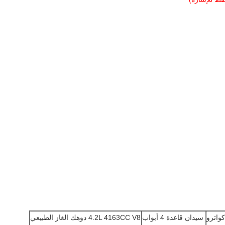
سيدان قاعدة 4 أبواب
4.2L 4163CC V8 دوهك الغاز الطبيعي