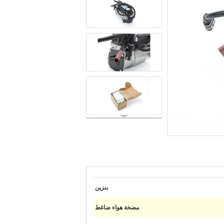
بنزين
مضخة هواء ضاغط