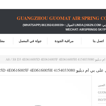
GUANGZHOU GUOMAT AIR SPRING CO.
86139 (WHATSAPP)
WECHAT: AIRSPRINGG SKYP
اتصل بنا
مراقبة الجودة
جولة في المعمل
معلو
A8 / S8 D3 4E061
A8 / S8 D3 4E0616005D 4E0616005F 
 الصين
GUO
ISO/T