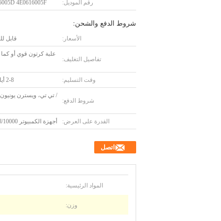
رقم الموديل:
6005D 4E0616005F
شروط الدفع والشحن:
الأسعار:
قابل ل
علبة كرتون قوي أو كما
تفاصيل التغليف:
وقت التسليم:
2-8 أيام عمل
/ تي تي، ويسترن يونيون، 
شروط الدفع:
القدرة على العرض:
أجهزة الكمبيوتر 10000/الأسبوع
اتصل
المواد الرئيسية:
وزن: