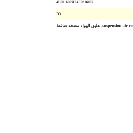
4E0616005H 4E0616007
D3
suspension air c
تعليق الهواء مضخة ضاغط
,