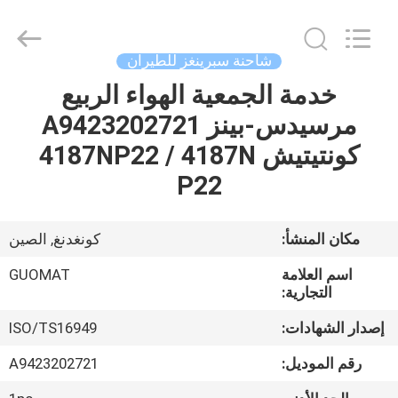
GUOMAT
AIR
SPRING
CO.
,
شاحنة سبرينغز للطيران
LTD.
All
Rights
خدمة الجمعية الهواء الربيع
الصفحة
Reserved.
مرسيدس-بينز A9423202721
الرئيسية
كونتيتيش 4187NP22 / 4187N
منتجات
P22
معلومات
مكان المنشأ:
كونغدنغ, الصين
عنا
اسم العلامة
GUOMAT
التجارية:
جولة
إصدار الشهادات:
ISO/TS16949
في
رقم الموديل:
A9423202721
المعمل