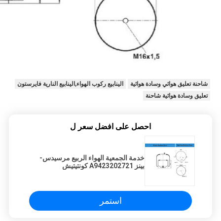
شاحنة تعليق هوائي وسادة هوائية
الينابيع ركوب الهواء,الينابيع النارية فايرستون
تعليق وسادة هوائية شاحنة
احصل على افضل سعر ل
خدمة الجمعية الهواء الربيع مرسيدس-
بينز A9423202721 كونتيتيش
4187NP22 / 4187N P22
استمر