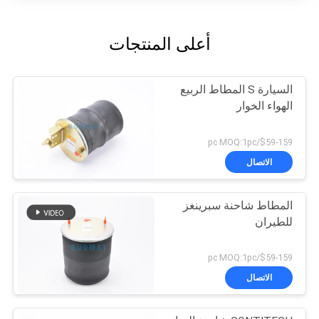
أعلى المنتجات
السيارة S المطاط الربيع
الهواء الخوار
$59-159/pc MOQ:1pc
الاتصال
المطاط شاحنة سبرينغز
للطيران
$59-159/pc MOQ:1pc
الاتصال