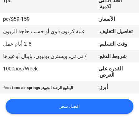
الحد الأدنى
1pc
لكمية:
مراقبة
الأسعار:
$59-159/pc
الجودة
تفاصيل التغليف:
علبة كرتون قوي أو حسب حاجة الزبون
اتصل
وقت التسليم:
2-8 أيام عمل
بنا
شروط الدفع:
/ تي تي، ويسترن يونيون، بايبال أو غيرها
القدرة على
1000pcs/Week
اطلب
العرض:
اقتباس
أبرز:
,
الينابيع الرحلة الجوية
firestone air springs
خريطة
افضل سعر
الموقع
PRIVACY