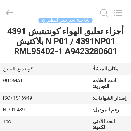
GUOMAT
AIR
SPRING
CO.
,
شاحنة سبرينغز للطيران
LTD.
All
Rights
أجزاء تعليق الهواء كونتيتيش 4391
الصفحة
Reserved.
N P01 / 4391NP01 بلاكتيش
الرئيسية
RML95402-1 A9423280601
منتجات
مكان المنشأ:
كونغدنغ, الصين
معلومات
اسم العلامة
GUOMAT
عنا
التجارية:
إصدار الشهادات:
ISO/TS16949
جولة
رقم الموديل:
4391 N P01
في
الحد الأدنى
1pc
المعمل
لكمية: