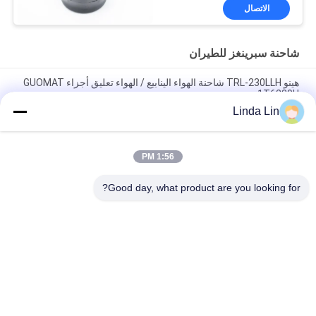
الاتصال
شاحنة سبرينغز للطيران
هينو TRL-230LLH شاحنة الهواء الينابيع / الهواء تعليق أجزاء GUOMAT
1T6230H
Linda Lin
940 MB شاحنة سبرينغز للطيران W01 M58 8609 الخوار 1T 17D 4.3
يناسب BPW 05.429.42.41.1
1:56 PM
W013585311 فايرستون عكسها الخوار 1T14C-1 شاحنة صغيرة الحجم
كم الينابيع الهواء
Good day, what product are you looking for?
فئات شعبية
جميع
الربيع الهواء الصناعية
تعليق الربيع الهواء
ضاغط الهواء تعليق
الربيع الهواء جوديير