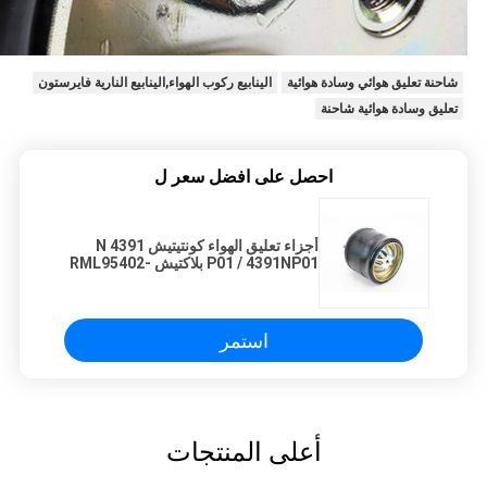
شاحنة تعليق هوائي وسادة هوائية
الينابيع ركوب الهواء,الينابيع النارية فايرستون
تعليق وسادة هوائية شاحنة
احصل على افضل سعر ل
أجزاء تعليق الهواء كونتيتيش 4391 N
P01 / 4391NP01 بلاكتيش RML95402-
1 A9423280601
استمر
أعلى المنتجات