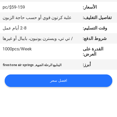
الأسعار:
$59-159/pc
مراقبة
تفاصيل التغليف:
علبة كرتون قوي أو حسب حاجة الزبون
الجودة
وقت التسليم:
2-8 أيام عمل
اتصل
شروط الدفع:
/ تي تي، ويسترن يونيون، بايبال أو غيرها
بنا
القدرة على
1000pcs/Week
العرض:
اطلب
أبرز:
,
الينابيع الرحلة الجوية
firestone air springs
اقتباس
افضل سعر
خريطة
الموقع
PRIVACY