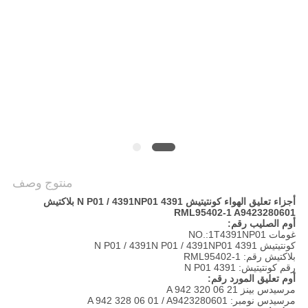
POLICY
منتوج وصف
أجزاء تعليق الهواء كونتيتيش 4391 N P01 / 4391NP01 بلاكتيش
RML95402-1 A9423280601
أوم الصليب رقم:
غومات NO.:1T4391NP01
كونتيتيش 4391 N P01 / 4391N P01 / 4391NP01
بلاكتيش رقم: RML95402-1
رقم كونتيتيش: 4391 N P01
أوم تعليق المورد رقم:
مرسيدس بينز A 942 320 06 21
مرسيدس نومبر: A 942 328 06 01 / A9423280601