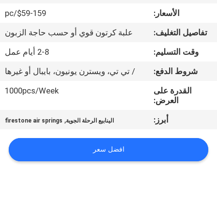
الأسعار:
$59-159/pc
مراقبة
تفاصيل التغليف:
علبة كرتون قوي أو حسب حاجة الزبون
الجودة
وقت التسليم:
2-8 أيام عمل
اتصل
شروط الدفع:
/ تي تي، ويسترن يونيون، بايبال أو غيرها
بنا
القدرة على
1000pcs/Week
العرض:
اطلب
أبرز:
,
الينابيع الرحلة الجوية
firestone air springs
اقتباس
افضل سعر
خريطة
الموقع
PRIVACY