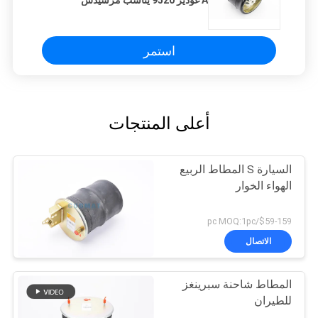
A غودير 9520 يناسب مرسيدس
9743200217
استمر
أعلى المنتجات
السيارة S المطاط الربيع
الهواء الخوار
$59-159/pc MOQ:1pc
الاتصال
المطاط شاحنة سبرينغز
للطيران