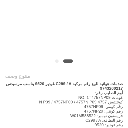
POLICY
منتوج وصف
صدمات هوائية للبيع رقم مركبة C299 / A غودير 9520 يناسب مرسيدس
9743200217
أوم الصليب رقم:
غومات NO.:1T4757NP09
كونتيتيش 4757 N P09 / 4757NP09 / 4757N P09
رقم كونتي: 4757NP09
رقم كونتي: 4757NP29
فريستون نومبر: W01M588522
رقم البطاقة: C299 / A
رقم غودير: 9520