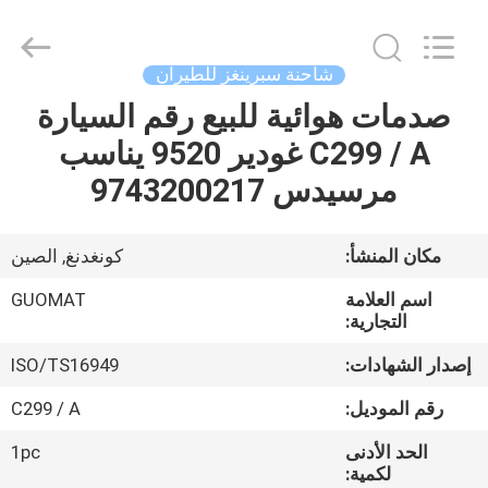
GUOMAT
AIR
SPRING
CO.
,
شاحنة سبرينغز للطيران
LTD.
All
Rights
صدمات هوائية للبيع رقم السيارة
الصفحة
Reserved.
C299 / A غودير 9520 يناسب
الرئيسية
مرسيدس 9743200217
منتجات
مكان المنشأ:
كونغدنغ, الصين
معلومات
اسم العلامة
GUOMAT
عنا
التجارية:
إصدار الشهادات:
ISO/TS16949
جولة
رقم الموديل:
C299 / A
في
الحد الأدنى
1pc
المعمل
لكمية: