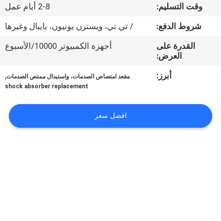
وقت التسليم:
2-8 أيام عمل
مراقبة
شروط الدفع:
/ تي تي، ويسترن يونيون، بايبال وغيرها
الجودة
القدرة على
أجهزة الكمبيوتر 10000/الأسبوع
العرض:
اتصل
أبرز:
,
مقعد امتصاص الصدمات، واستبدال ممتص الصدمات
بنا
shock absorber replacement
افضل سعر
اطلب
اقتباس
خريطة
الموقع
PRIVACY