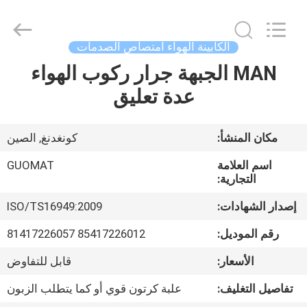
GUOMAT
AIR
SPRING
CO.
,
الكابينة الهواء امتصاص الصدمات
LTD.
All
Rights
MAN الجبهة جرار ركوب الهواء
الصفحة
Reserved.
عدة تعليق
الرئيسية
منتجات
مكان المنشأ:
كونغدنغ, الصين
اسم العلامة
GUOMAT
معلومات
التجارية:
عنا
إصدار الشهادات:
ISO/TS16949:2009
رقم الموديل:
85417226012 81417226057
جولة
الأسعار:
قابل للتفاوض
في
تفاصيل التغليف:
علبة كرتون قوي أو كما يتطلب الزبون
المعمل