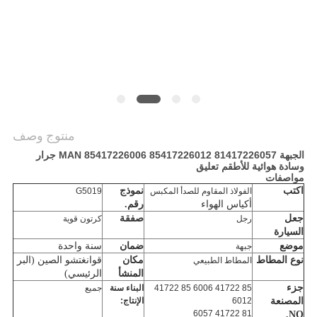
POLICY
منتوج وصف
الجبهة MAN 85417226006 85417226012 81417226057 جرار
وسادة هوائية للأطقم تعليق
مواصفات
اكتب
نموذج
الفولاذ المقاوم للصدأ المكبس
G5019
أكياس الهواء
رقم.
جعل
صفقة
رجل
كرتون قوية
السيارة
موضع
ضمان
سنة واحدة
جبهة
نوع المطاط
مكان
قوانغتشو الصين (البر
المطاط الطبيعي
المنشأ
الرئيسي)
جزء
85 41722 6006 85 41722
البناء سنة
جميع
المصنعة
6012
الإنتاج:
81 41722 6057
NO.