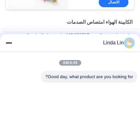
الاتصال
الكابينة الهواء امتصاص الصدمات
تعليق هوائي ربيع المصنع MC 053767 شاحنة ثقيلة الدوامة الصدمة
الهوائية لشركة ميتسوبيشي
Linda Lin
2M2A Firestone Sleeve Type Air Bellow W02-M58-3019 محرك
شاحنة محمول الهواء استبدال مكنسة الصدمات
6:45 AM
شاحنات مليئة بالغاز قطع الغيار 7421170696 كابينة تعليق الهواء
Good day, what product are you looking for?
فئات شعبية
جميع
الربيع الهواء الصناعية
تعليق الربيع الهواء
ضاغط الهواء تعليق
الربيع الهواء جوديير