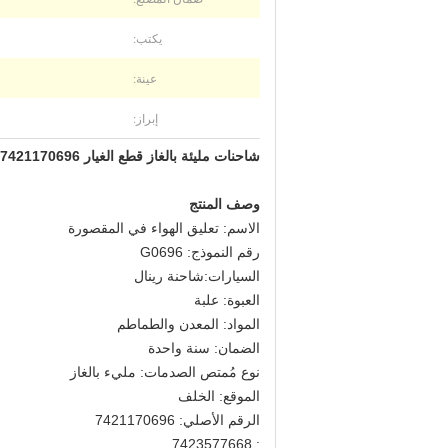
يكتب:
عينة:
إبراز:
شاحنات مليئة بالغاز قطع الغيار 7421170696 كابينة تعليق الهواء
وصف المنتج
الاسم: تعليق الهواء في المقصورة
رقم النموذج: G0696
السيارات:
شاحنة رينال
العبوة: علبة
المواد: المعدن والطماطم
الضمان: سنة واحدة
نوع مُمتص الصدمات: مليء بالغاز
الموقع: الخلف
الرقم الأصلي: 7421170696
: 7423577668