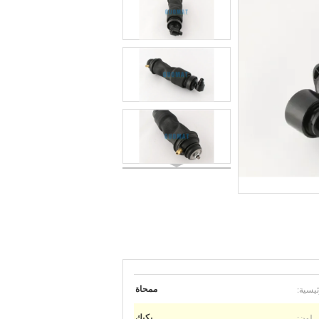
ئيسية:
ممحاة
لون:
بكيك