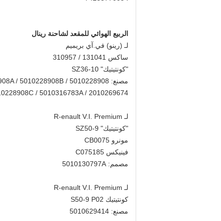
الربيع الهوائي للمقعد لشاحنة رينال
لـ (رينو) في.آي بريميم
ساكس 131041 / 310957
"كونتيتيك" SZ36-10
مصنع: 5010228908 / 5010228908A / 5010228908B
10228908C / 5010316783A / 2010269674
لـ R-enault V.I. Premium
"كونتيتيك" SZ50-9
مونرو CB0075
فينيكس C075185
مصمم: 5010130797A
لـ R-enault V.I. Premium
كونتيتيك S50-9 P02
مصنع: 5010629414