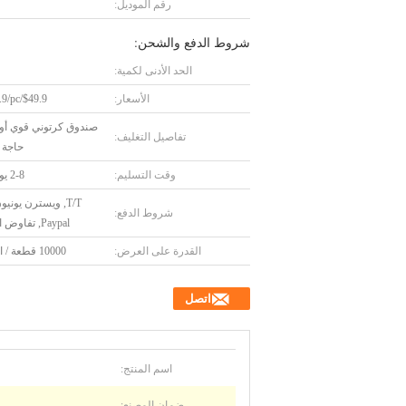
رقم الموديل:
شروط الدفع والشحن:
الحد الأدنى لكمية:
الأسعار:
$49.9/pc-$89.9/pc
صندوق كرتوني قوي أ
تفاصيل التغليف:
حاجة ا
وقت التسليم:
2-8 يوم عمل
شروط الدفع:
Paypal, تفاوض الآخرين
القدرة على العرض:
10000 قطعة / الأسبوع
اتصل
اسم المنتج:
ضمان المصنع: