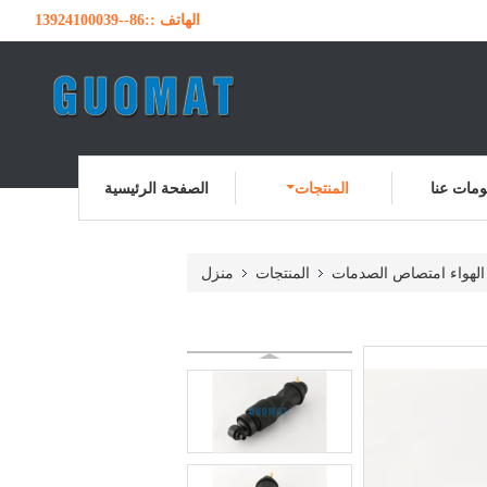
الهاتف ::
86--13924100039
مات عنا
المنتجات
الصفحة الرئيسية
ة الهواء امتصاص الصدمات
المنتجات
منزل