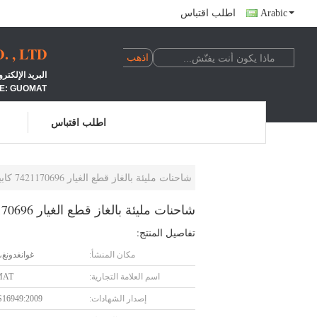
Arabic
اطلب اقتباس
 , LTD
البريد الإلكتروني: LINDA@662N.COM الجوال: +24100039
E: GUOMAT
اطلب اقتباس
شاحنات مليئة بالغاز قطع الغيار 7421170696 كابينة تعليق الهواء
شاحنات مليئة بالغاز قطع الغيار 7421170696 كابينة تعليق الهواء
تفاصيل المنتج:
مكان المنشأ:
غوانغدونغ،
اسم العلامة التجارية:
MAT
إصدار الشهادات:
S16949:2009