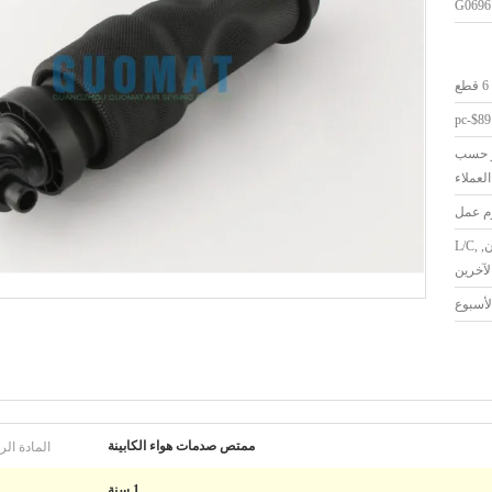
G0696
6 قطع
و حسب
لعملاء
T/T, ويسترن يونيون, L/C,
المادة الر
ممتص صدمات هواء الكابينة
1 سنة