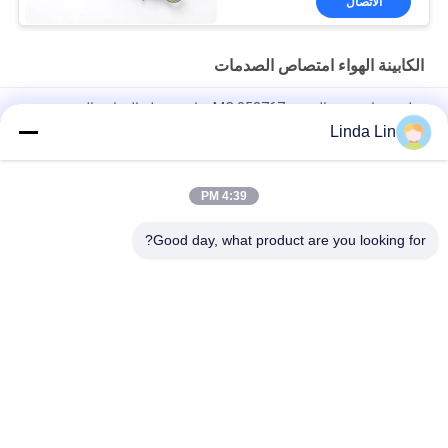
الاتصال
الكابينة الهواء امتصاص الصدمات
تعليق هوائي ربيع المصنع MC 053767 شاحنة ثقيلة الدوامة الصدمة
الهوائية لشركة ميتسوبيشي
Linda Lin
2M2A Firestone Sleeve Type Air Bellow W02-M58-3019 محرك
شاحنة محمول الهواء استبدال مكنسة الصدمات
4:39 PM
شاحنات مليئة بالغاز قطع الغيار 7421170696 كابينة تعليق الهواء
Good day, what product are you looking for?
فئات شعبية
جميع
الربيع الهواء الصناعية
تعليق الربيع الهواء
ضاغط الهواء تعليق
الربيع الهواء جوديير