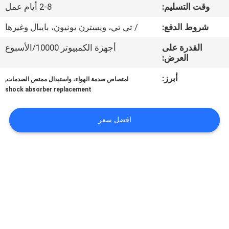
وقت التسليم:
2-8 أيام عمل
مراقبة
شروط الدفع:
/ تي تي، ويسترن يونيون، بايبال وغيرها
الجودة
القدرة على
أجهزة الكمبيوتر 10000/الأسبوع
العرض:
اتصل
أبرز:
,
امتصاص صدمة الهواء، واستبدال ممتص الصدمات
بنا
shock absorber replacement
افضل سعر
اطلب
اقتباس
خريطة
الموقع
PRIVACY