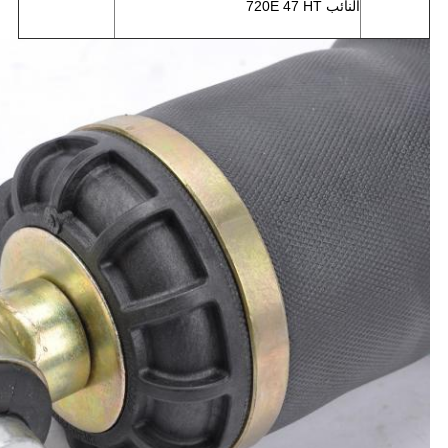
النائب 720E 47 HT