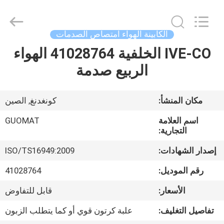
GUOMAT
AIR
SPRING
CO.
,
الكابينة الهواء امتصاص الصدمات
LTD.
All
Rights
IVE-CO الخلفية 41028764 الهواء
الصفحة
Reserved.
الربيع صدمة
الرئيسية
منتجات
مكان المنشأ:
كونغدنغ, الصين
اسم العلامة
GUOMAT
معلومات
التجارية:
عنا
إصدار الشهادات:
ISO/TS16949:2009
رقم الموديل:
41028764
جولة
الأسعار:
قابل للتفاوض
في
تفاصيل التغليف:
علبة كرتون قوي أو كما يتطلب الزبون
المعمل