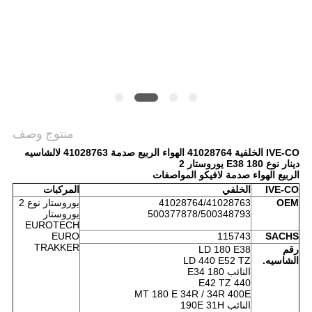
POLICY
منتوج وصف
IVE-CO الخلفية 41028764 الهواء الربيع صدمة 41028763 لالشاسيه
دينار نوع 180 E38 يوروستار 2
الربيع الهواء صدمة لافيكو المواصفات
IVE-CO
الخلفي
المركبات
OEM
41028764/41028763
يوروستار نوع 2
500377878/500348793
يوروستار
EUROTECH
EURO
115743
SACHS
TRAKKER
رقم
LD 180 E38
الشاسيه.
LD 440 E52 TZ
النائب 180 E34
440 E42 TZ
MT 180 E 34R / 34R 400E
النائب 190E 31H