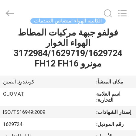
GUOMAT
AIR
SPRING
CO.
,
الكابينة الهواء امتصاص الصدمات
LTD.
All
Rights
فولفو جبهة مركبات المطاط
الصفحة
Reserved.
الهواء الخوار
الرئيسية
3172984/1629719/1629724
منتجات
مونرو FH12 FH16
معلومات
مكان المنشأ:
كونغدنغ, الصين
عنا
اسم العلامة
GUOMAT
التجارية:
جولة
إصدار الشهادات:
ISO/TS16949:2009
في
رقم الموديل:
1629724
المعمل