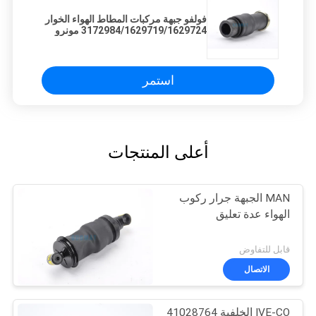
فولفو جبهة مركبات المطاط الهواء الخوار
3172984/1629719/1629724 مونرو
FH12 FH16
استمر
أعلى المنتجات
MAN الجبهة جرار ركوب
الهواء عدة تعليق
قابل للتفاوض
الاتصال
IVE-CO الخلفية 41028764