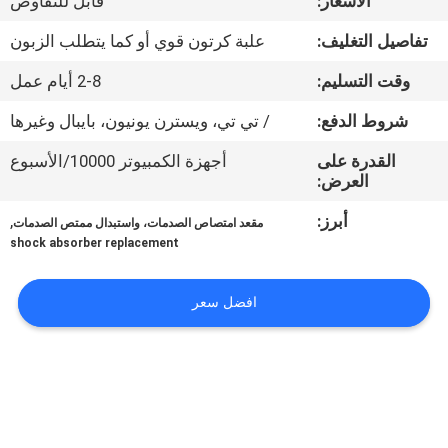
الأسعار:
قابل للتفاوض
تفاصيل التغليف:
علبة كرتون قوي أو كما يتطلب الزبون
مراقبة
الجودة
وقت التسليم:
2-8 أيام عمل
شروط الدفع:
/ تي تي، ويسترن يونيون، بايبال وغيرها
اتصل
القدرة على
أجهزة الكمبيوتر 10000/الأسبوع
بنا
العرض:
أبرز:
,
مقعد امتصاص الصدمات، واستبدال ممتص الصدمات
اطلب
shock absorber replacement
اقتباس
افضل سعر
خريطة
الموقع
PRIVACY