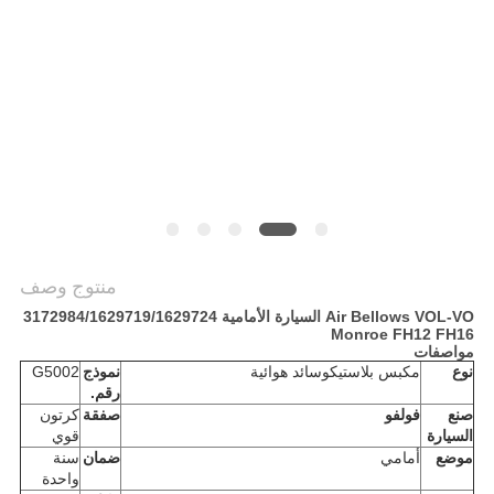
POLICY
منتوج وصف
Air Bellows VOL-VO السيارة الأمامية 3172984/1629719/1629724
Monroe FH12 FH16
مواصفات
نوع
مكبس بلاستيك
وسائد هوائية
نموذج
G5002
رقم.
صنع
فولفو
صفقة
كرتون
السيارة
قوي
موضع
أمامي
ضمان
سنة
واحدة