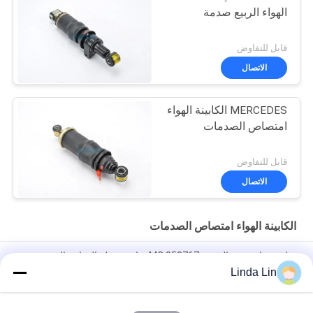
الهواء الربيع صدمة
قابل للتفاوض
الاتصال
MERCEDES الكابينة الهواء
امتصاص الصدمات
قابل للتفاوض
الاتصال
الكابينة الهواء امتصاص الصدمات
تعليق هوائي ربيع المصنع MC 053767 شاحنة ثقيلة الدوامة الصدمة
الهوائية لشركة ميتسوبيشي
Linda Lin
2M2A Firestone Sleeve Type Air Bellow W02-M58-3019 محرك
شاحنة محمول الهواء استبدال مكنسة الصدمات