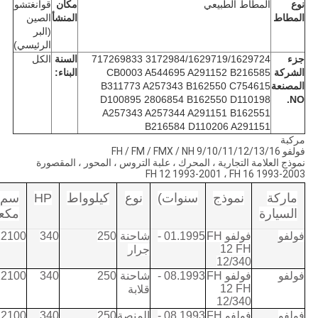
نوع
المطاط الطبيعي
مكان
قوانغتشو
المطاط
المنشأ
الصين
(البر
الرئيسي)
جزء
3172984/1629719/1629724 717269833
السنة
الكل
الشركة
CB0003 A544695 A291152 B216585
البناء:
المصنعة
B311773 A257343 B162550 C754615
D100895 2806854 B162550 D110198
NO.
A257343 A257344 A291151 B162551
B216584 D110206 A291151
مركبة
فولفو FH / FM / FMX / NH 9/10/11/12/13/16
نموذج العلامة التجارية ، المحرك ، علبة التروس ، المحور ، المقصورة
FH 12 1993-2001 ، FH 16 1993-2003
ماركة
نموذج
سنوات)
نوع
كيلوواط
HP
سم
السيارة
مكع
فولفو
فولفو FH
01.1995 -
شاحنة
250
340
12100
12 FH
جرار
12/340
فولفو
فولفو FH
08.1993 -
شاحنة
250
340
12100
12 FH
قلابة
12/340
فولفو
فولفو FH
08.1993 -
المنصة
250
340
12100